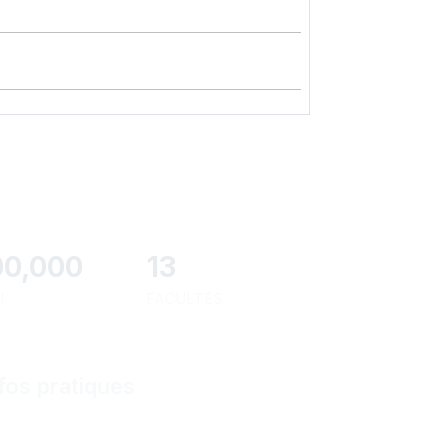
00,000
13
I
FACULTÉS
fos pratiques
Contactez-nous