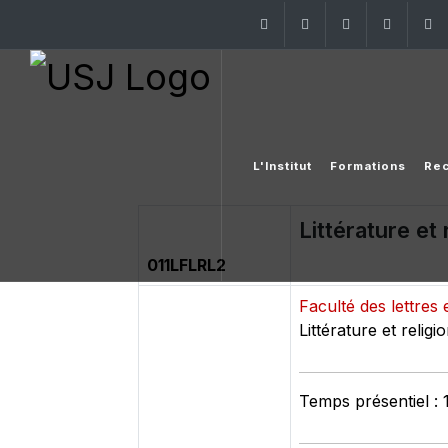
Facebook
Twitter
Instagram
Linke
L'Institut
Formations
Re
Littérature et 
011LFLRL2
Faculté des lettre
Littérature et religi
Temps présentiel : 