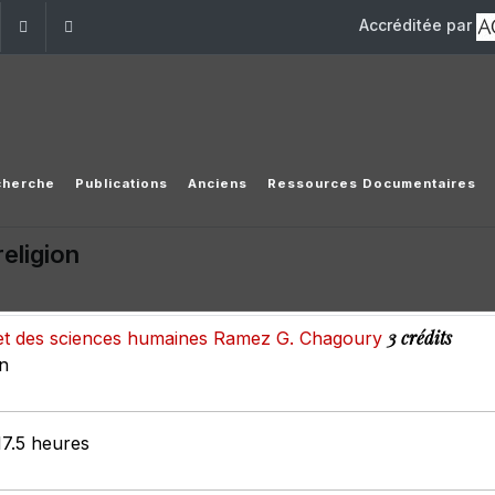
Accréditée par
dIn
YouTube
+961 (1) 421 581
issr@usj.edu.lb
cherche
Publications
Anciens
Ressources Documentaires
religion
3 crédits
s et des sciences humaines Ramez G. Chagoury
on
17.5 heures