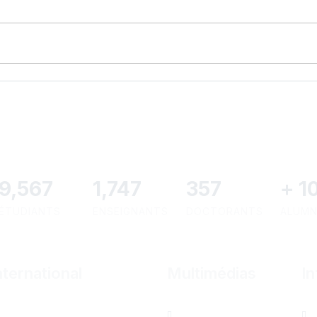
10,801
1,973
403
+
1
ÉTUDIANTS
ENSEIGNANTS
DOCTORANTS
ALUMN
nternational
Multimédias
In
eau de Paris
Albums photos