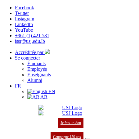
Facebook
Twitter
Instagram
LinkedIn
YouTube
+961 (1) 421 581
issr@usj.edu.lb
Accréditée par
Se connecter
Étudiants
Employés
Enseignants
Alumni
FR
EN
AR
Je fais un don
Campagne 150 ans