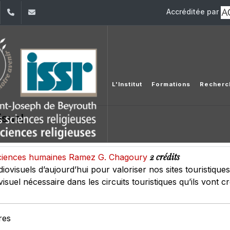
Accréditée par
dIn
YouTube
+961 (1) 421 581
issr@usj.edu.lb
L'Institut
Formations
Recherc
isuel
2 crédits
s sciences humaines Ramez G. Chagoury
udiovisuels d’aujourd’hui pour valoriser nos sites touristique
visuel nécessaire dans les circuits touristiques qu’ils vont cr
res