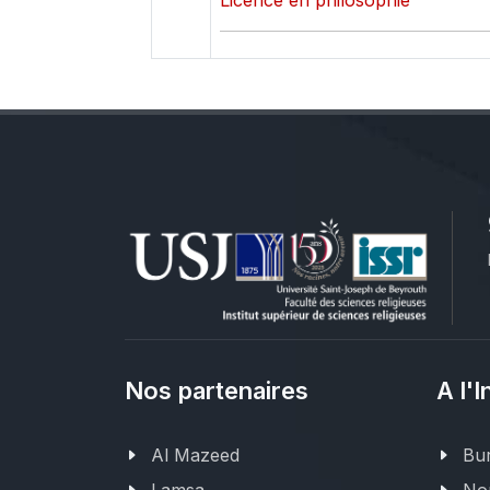
Licence en philosophie
Nos partenaires
A l'I
Al Mazeed
Bur
Lamsa
Nor