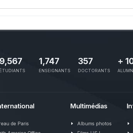
10,801
1,973
403
+
1
ÉTUDIANTS
ENSEIGNANTS
DOCTORANTS
ALUMN
nternational
Multimédias
In
eau de Paris
Albums photos
th America Office
Films USJ