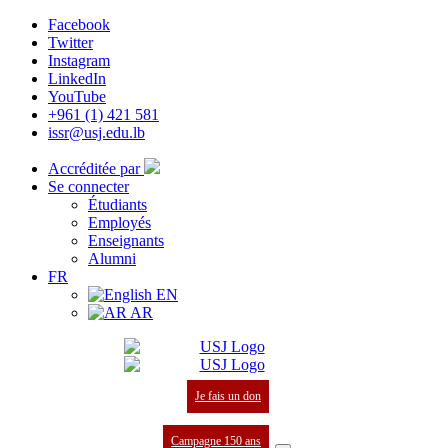
Facebook
Twitter
Instagram
LinkedIn
YouTube
+961 (1) 421 581
issr@usj.edu.lb
Accréditée par
Se connecter
Étudiants
Employés
Enseignants
Alumni
FR
EN
AR
Je fais un don
Campagne 150 ans