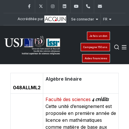
Facebook
Twitter
Instagram
LinkedIn
YouTube
+961 (1) 421 581
issr@usj.e
Accréditée par
Se connecter
FR
Je fais un don
Campagne 150 ans
Aides financières
Algèbre linéaire
048ALLML2
4 crédits
Faculté des sciences
Cette unité d’enseignement est
proposée en première année de
licence en mathématiques
comme matière de base aux