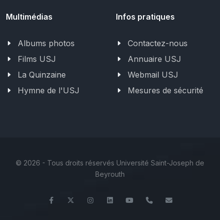
Multimédias
Infos pratiques
Albums photos
Contactez-nous
Films USJ
Annuaire USJ
La Quinzaine
Webmail USJ
Hymne de l'USJ
Mesures de sécurité
©
2026 - Tous droits réservés Université Saint-Joseph de
Beyrouth
Facebook
Twitter
Instagram
LinkedIn
YouTube
+961 (1) 421 581
issr@usj.ed