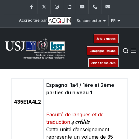
Facebook
Twitter
Instagram
LinkedIn
YouTube
+961 (1) 421 581
issr@usj.e
Accréditée par
Se connecter
FR
Je fais un don
Campagne 150 ans
Aides financières
Espagnol 1a4 / 1ère et 2ème
parties du niveau 1
435E1A4L2
Faculté de langues et de
4 crédits
traduction
Cette unité d’enseignement
représente un volume de 35