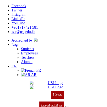
Facebook
Twitter
Instagram
LinkedIn
YouTube
+961 (1) 421 581
issr@usj.edu.lb
Accredited by
Login
Students
Employees
Teachers
Alumni
EN
FR
AR
I donate
Campaign 150 yrs