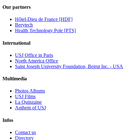
Our partners
Hôtel-Dieu de France [HDF]
Berytech
Health Technology Pole [PTS]
International
USJ Office in Paris
North America Office
Saint Joseph University Foundation, Beirut Inc. - USA
Multimedia
Photos Albums
USJ Films
La Quinzaine
Anthem of USJ
Infos
Contact us
Directory