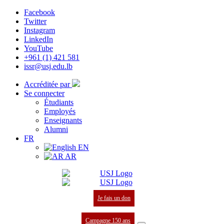
Facebook
Twitter
Instagram
LinkedIn
YouTube
+961 (1) 421 581
issr@usj.edu.lb
Accréditée par
Se connecter
Étudiants
Employés
Enseignants
Alumni
FR
EN
AR
Je fais un don
Campagne 150 ans