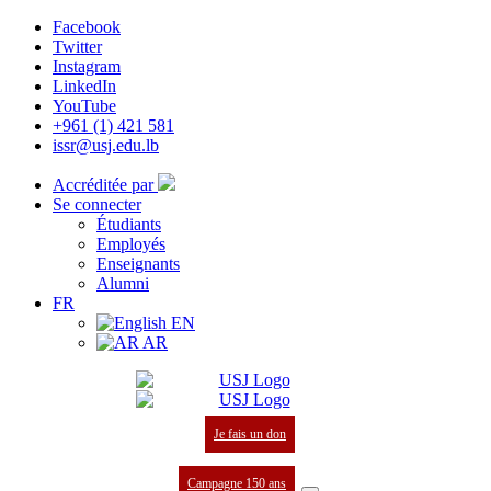
Facebook
Twitter
Instagram
LinkedIn
YouTube
+961 (1) 421 581
issr@usj.edu.lb
Accréditée par
Se connecter
Étudiants
Employés
Enseignants
Alumni
FR
EN
AR
Je fais un don
Campagne 150 ans