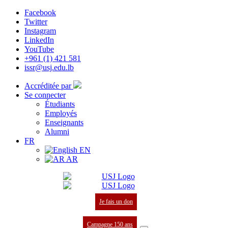
Facebook
Twitter
Instagram
LinkedIn
YouTube
+961 (1) 421 581
issr@usj.edu.lb
Accréditée par
Se connecter
Étudiants
Employés
Enseignants
Alumni
FR
EN
AR
Je fais un don
Campagne 150 ans