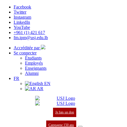
Facebook
Twitter
Instagram
LinkedIn
YouTube
+961 (1) 421 617
fm.ipm@usj.edu.lb
Accréditée par
Se connecter
Étudiants
Employés
Enseignants
Alumni
FR
EN
AR
Je fais un don
Campagne 150 ans