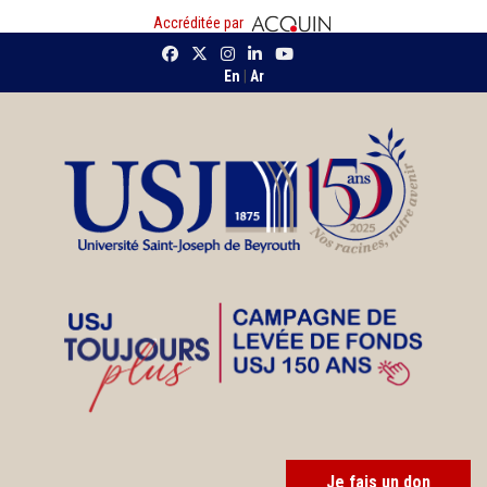
Accréditée par
En
|
Ar
Je fais un don