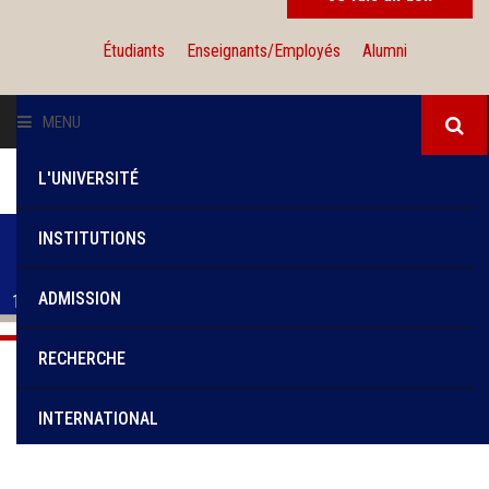
Étudiants
Enseignants/Employés
Alumni
MENU
L'UNIVERSITÉ
INSTITUTIONS
UNIVERSITÉ SAINT-JOSEPH DE BEYROUTH
ADMISSION
RECHERCHE
ERREUR! Impossible de retirer les FC Cursus
INTERNATIONAL
SOLIDARITÉ