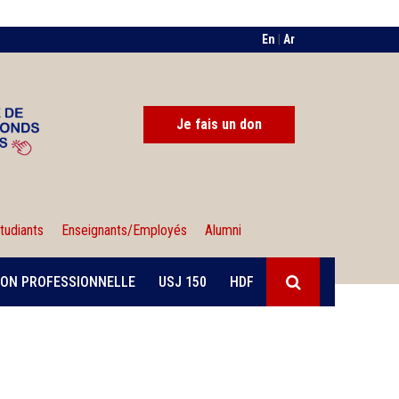
En
|
Ar
Je fais un don
tudiants
Enseignants/Employés
Alumni
ON PROFESSIONNELLE
USJ 150
HDF