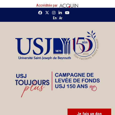
Accréditée par
En
|
Ar
Je fais un don