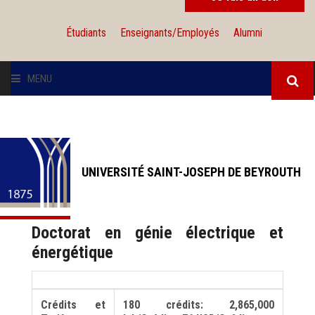
Étudiants
Enseignants/Employés
Alumni
MENU
L'UNIVERSITÉ
INSTITUTIONS
UNIVERSITÉ SAINT-JOSEPH DE BEYROUTH
ADMISSION
Doctorat en génie électrique et
RECHERCHE
énergétique
INTERNATIONAL
Crédits et
180 crédits: 2,865,000
SOLIDARITÉ