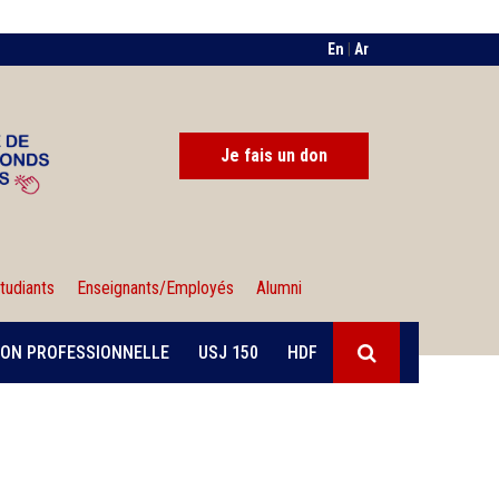
En
|
Ar
Je fais un don
tudiants
Enseignants/Employés
Alumni
ON PROFESSIONNELLE
USJ 150
HDF