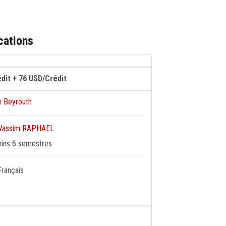
cations
édit + 76 USD/Crédit
e Beyrouth
Wassim RAPHAEL
oins 6 semestres
Français