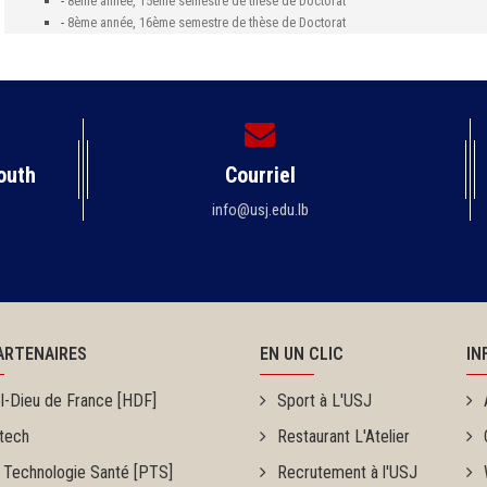
-
8ème année, 15ème semestre de thèse de Doctorat
-
8ème année, 16ème semestre de thèse de Doctorat
outh
Courriel
info@usj.edu.lb
ARTENAIRES
EN UN CLIC
IN
l-Dieu de France [HDF]
Sport à L'USJ
tech
Restaurant L'Atelier
 Technologie Santé [PTS]
Recrutement à l'USJ