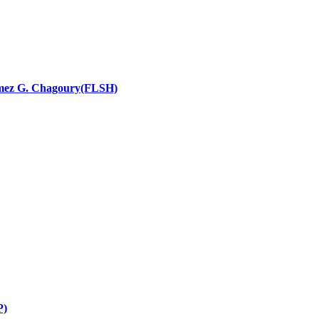
nces religieuses
 Ramez G. Chagoury(FLSH)
P)