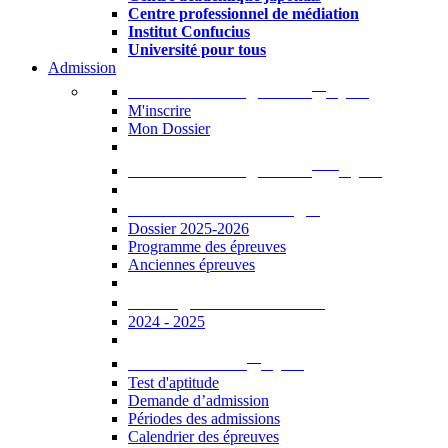
Centre professionnel de médiation
Institut Confucius
Université pour tous
Admission
er
Admission en ligne au 1
cycle
M'inscrire
Mon Dossier
ème
Admission en ligne au 2
cycle
Documents à télécharger
Dossier 2025-2026
Programme des épreuves
Anciennes épreuves
Catalogue des formations
2024 - 2025
er
Admission au 1
cycle
Test d'aptitude
Demande d’admission
Périodes des admissions
Calendrier des épreuves