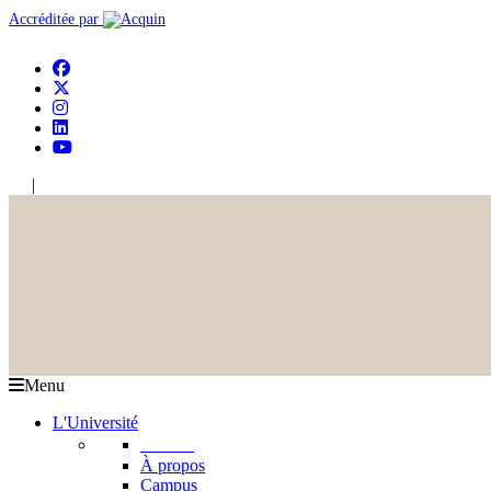
Accréditée par
|
En
Ar
Menu
L'Université
L'USJ
À propos
Campus