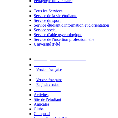
Pédagogie universitaire
Services étudiants
Tous les Services
Service de la vie étudiante
Service du sport
Service étudiant d'information et d'orientation
Service social
Service d'aide psychologique
Service de l'insertion professionnelle
Université d’été
Catalogue des formations
2023 - 2024
Version française
2024 - 2025
Version française
English version
Vie étudiante
Activités
Site de l'étudiant
Amicales
Clubs
Campus-J