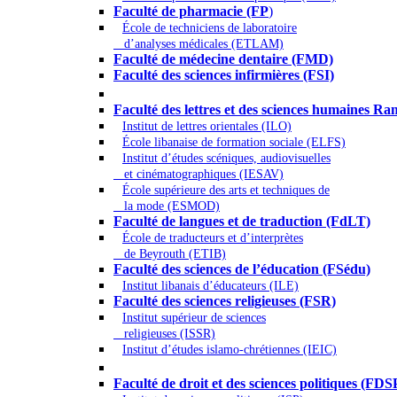
Faculté de pharmacie (FP
)
École de techniciens de laboratoire
d’analyses médicales (ETLAM)
Faculté de médecine dentaire (FMD)
Faculté des sciences infirmières (FSI)
Arts - Lettres et Sciences humaines - Scie
Faculté des lettres et des sciences humaines
Institut de lettres orientales (ILO)
École libanaise de formation sociale (ELFS)
Institut d’études scéniques, audiovisuelles
et cinématographiques (IESAV)
École supérieure des arts et techniques de
la mode (ESMOD)
Faculté de langues et de traduction (FdLT)
École de traducteurs et d’interprètes
de Beyrouth (ETIB)
Faculté des sciences de l’éducation (FSédu)
Institut libanais d’éducateurs (ILE)
Faculté des sciences religieuses (FSR)
Institut supérieur de sciences
religieuses (ISSR)
Institut d’études islamo-chrétiennes (IEIC)
Droit - Sciences politiques
Faculté de droit et des sciences politiques (FDS