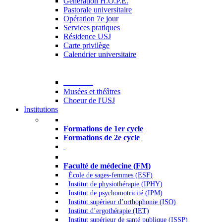
Generation H.O.P.E.
Pastorale universitaire
Opération 7e jour
Services pratiques
Résidence USJ
Carte privilège
Calendrier universitaire
Culture
Musées et théâtres
Choeur de l'USJ
Institutions
Formations à l’USJ
Formations de 1er cycle
Formations de 2e cycle
Médecine et Santé
Faculté de médecine (FM)
École de sages-femmes (ESF)
Institut de physiothérapie (IPHY)
Institut de psychomotricité (IPM)
Institut supérieur d’orthophonie (ISO)
Institut d’ergothérapie (IET)
Institut supérieur de santé publique (ISSP)