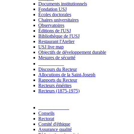
Documents institutionnels
Fondation USJ
Écoles doctorales
Chaires universitaires
Observatoires
Éditions de l'USJ
Bibliothèque de l'USJ
Restaurant l'Atelier
USJ live map
Objectifs de développement durable
Mesures de sécurité
Le Recteur
Discours du Recteur
Allocutions de la Saint-Joseph
Rapports du Recteur
Recteurs émérites
Recteurs (1875-1975)
Gouvernance
Conseils
Rectorat
Comité d'éthique
Assurance qualité