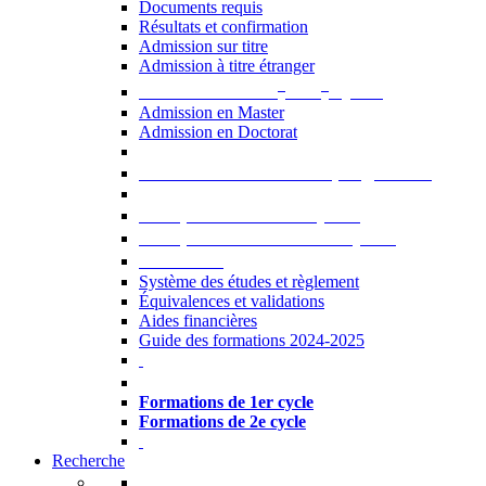
Documents requis
Résultats et confirmation
Admission sur titre
Admission à titre étranger
e
e
Admission aux 2
et 3
cycles
Admission en Master
Admission en Doctorat
Admission en cours de programme
UE optionnelles USJ [PDF]
UE optionnelles ouvertes [PDF]
À savoir...
Système des études et règlement
Équivalences et validations
Aides financières
Guide des formations 2024-2025
Formations à l’USJ
Formations de 1er cycle
Formations de 2e cycle
Recherche
La Recherche à l'USJ