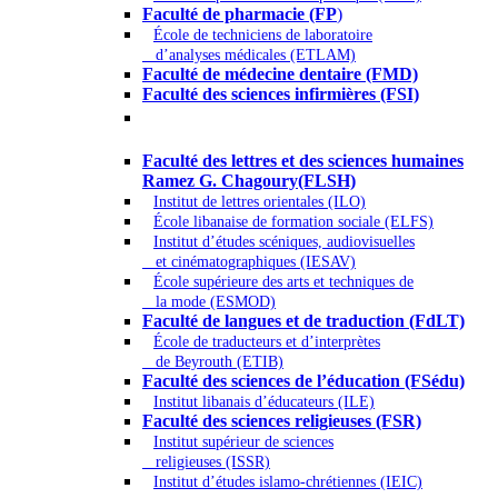
Faculté de pharmacie (FP
)
École de techniciens de laboratoire
d’analyses médicales (ETLAM)
Faculté de médecine dentaire (FMD)
Faculté des sciences infirmières (FSI)
Arts - Lettres et Sciences humaines -
Sciences religieuses
Faculté des lettres et des sciences humaines
Ramez G. Chagoury(FLSH)
Institut de lettres orientales (ILO)
École libanaise de formation sociale (ELFS)
Institut d’études scéniques, audiovisuelles
et cinématographiques (IESAV)
École supérieure des arts et techniques de
la mode (ESMOD)
Faculté de langues et de traduction (FdLT)
École de traducteurs et d’interprètes
de Beyrouth (ETIB)
Faculté des sciences de l’éducation (FSédu)
Institut libanais d’éducateurs (ILE)
Faculté des sciences religieuses (FSR)
Institut supérieur de sciences
religieuses (ISSR)
Institut d’études islamo-chrétiennes (IEIC)