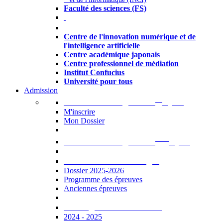
Faculté des sciences (FS)
Autres
Centre de l'innovation numérique et de
l'intelligence artificielle
Centre académique japonais
Centre professionnel de médiation
Institut Confucius
Université pour tous
Admission
er
Admission en ligne au 1
cycle
M'inscrire
Mon Dossier
ème
Admission en ligne au 2
cycle
Documents à télécharger
Dossier 2025-2026
Programme des épreuves
Anciennes épreuves
Catalogue des formations
2024 - 2025