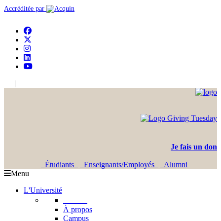
Accréditée par
|
En
Ar
Je fais un don
Étudiants
Enseignants/Employés
Alumni
Menu
L'Université
L'USJ
À propos
Campus