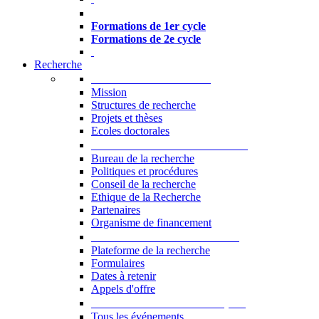
Formations à l’USJ
Formations de 1er cycle
Formations de 2e cycle
Recherche
La Recherche à l'USJ
Mission
Structures de recherche
Projets et thèses
Ecoles doctorales
Vice-rectorat à la Recherche
Bureau de la recherche
Politiques et procédures
Conseil de la recherche
Ethique de la Recherche
Partenaires
Organisme de financement
Plateforme de la recherche
Plateforme de la recherche
Formulaires
Dates à retenir
Appels d'offre
Manifestations Scientifiques
Tous les événements