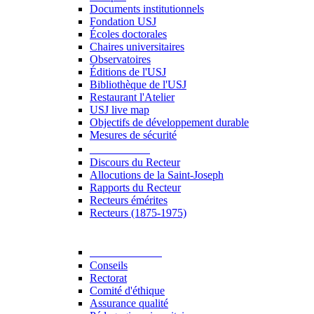
Documents institutionnels
Fondation USJ
Écoles doctorales
Chaires universitaires
Observatoires
Éditions de l'USJ
Bibliothèque de l'USJ
Restaurant l'Atelier
USJ live map
Objectifs de développement durable
Mesures de sécurité
Le Recteur
Discours du Recteur
Allocutions de la Saint-Joseph
Rapports du Recteur
Recteurs émérites
Recteurs (1875-1975)
Gouvernance
Conseils
Rectorat
Comité d'éthique
Assurance qualité