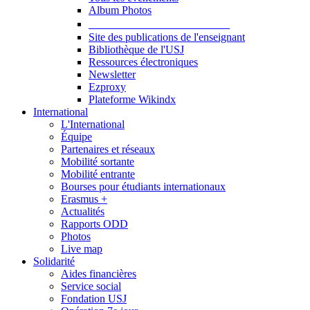
Album Photos
Publications et Ressources
Site des publications de l'enseignant
Bibliothèque de l'USJ
Ressources électroniques
Newsletter
Ezproxy
Plateforme Wikindx
International
L'International
Équipe
Partenaires et réseaux
Mobilité sortante
Mobilité entrante
Bourses pour étudiants internationaux
Erasmus +
Actualités
Rapports ODD
Photos
Live map
Solidarité
Aides financières
Service social
Fondation USJ