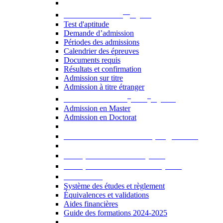
er
Admission au 1
cycle
Test d'aptitude
Demande d’admission
Périodes des admissions
Calendrier des épreuves
Documents requis
Résultats et confirmation
Admission sur titre
Admission à titre étranger
e
e
Admission aux 2
et 3
cycles
Admission en Master
Admission en Doctorat
Admission en cours de programme
UE optionnelles USJ [PDF]
UE optionnelles ouvertes [PDF]
À savoir...
Système des études et règlement
Équivalences et validations
Aides financières
Guide des formations 2024-2025