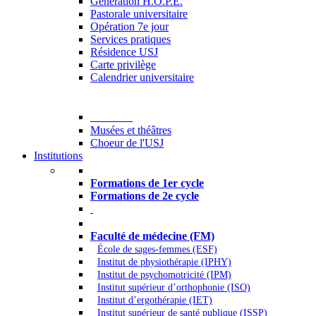
Generation H.O.P.E.
Pastorale universitaire
Opération 7e jour
Services pratiques
Résidence USJ
Carte privilège
Calendrier universitaire
Culture
Musées et théâtres
Choeur de l'USJ
Institutions
Formations à l’USJ
Formations de 1er cycle
Formations de 2e cycle
Médecine et Santé
Faculté de médecine (FM)
École de sages-femmes (ESF)
Institut de physiothérapie (IPHY)
Institut de psychomotricité (IPM)
Institut supérieur d’orthophonie (ISO)
Institut d’ergothérapie (IET)
Institut supérieur de santé publique (ISSP)