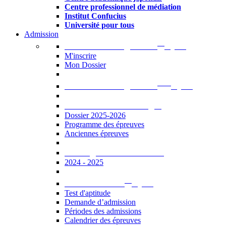
Centre professionnel de médiation
Institut Confucius
Université pour tous
Admission
er
Admission en ligne au 1
cycle
M'inscrire
Mon Dossier
ème
Admission en ligne au 2
cycle
Documents à télécharger
Dossier 2025-2026
Programme des épreuves
Anciennes épreuves
Catalogue des formations
2024 - 2025
er
Admission au 1
cycle
Test d'aptitude
Demande d’admission
Périodes des admissions
Calendrier des épreuves