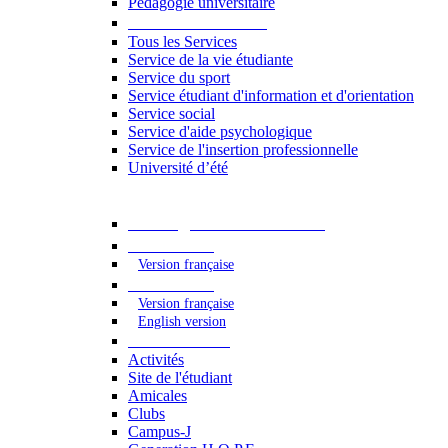
Pédagogie universitaire
Services étudiants
Tous les Services
Service de la vie étudiante
Service du sport
Service étudiant d'information et d'orientation
Service social
Service d'aide psychologique
Service de l'insertion professionnelle
Université d’été
Catalogue des formations
2023 - 2024
Version française
2024 - 2025
Version française
English version
Vie étudiante
Activités
Site de l'étudiant
Amicales
Clubs
Campus-J