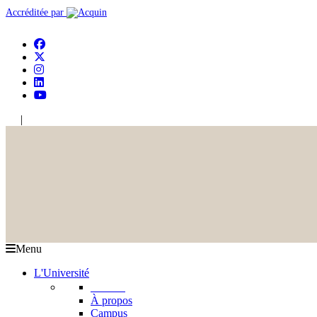
Accréditée par
|
En
Ar
Menu
L'Université
L'USJ
À propos
Campus