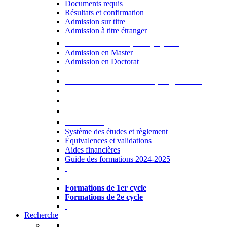
Documents requis
Résultats et confirmation
Admission sur titre
Admission à titre étranger
e
e
Admission aux 2
et 3
cycles
Admission en Master
Admission en Doctorat
Admission en cours de programme
UE optionnelles USJ [PDF]
UE optionnelles ouvertes [PDF]
À savoir...
Système des études et règlement
Équivalences et validations
Aides financières
Guide des formations 2024-2025
Formations à l’USJ
Formations de 1er cycle
Formations de 2e cycle
Recherche
La Recherche à l'USJ