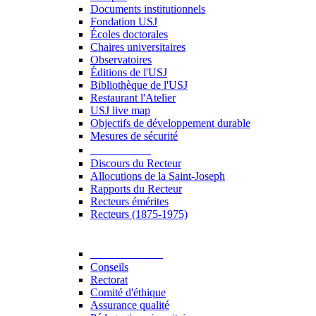
Documents institutionnels
Fondation USJ
Écoles doctorales
Chaires universitaires
Observatoires
Éditions de l'USJ
Bibliothèque de l'USJ
Restaurant l'Atelier
USJ live map
Objectifs de développement durable
Mesures de sécurité
Le Recteur
Discours du Recteur
Allocutions de la Saint-Joseph
Rapports du Recteur
Recteurs émérites
Recteurs (1875-1975)
Gouvernance
Conseils
Rectorat
Comité d'éthique
Assurance qualité