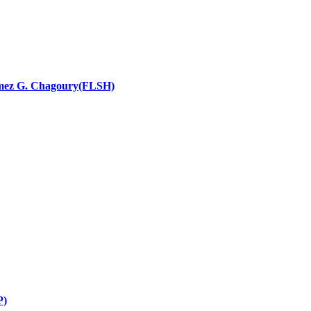
nces religieuses
 Ramez G. Chagoury(FLSH)
P)