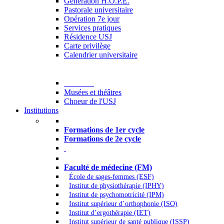
Generation H.O.P.E.
Pastorale universitaire
Opération 7e jour
Services pratiques
Résidence USJ
Carte privilège
Calendrier universitaire
Culture
Musées et théâtres
Choeur de l'USJ
Institutions
Formations à l’USJ
Formations de 1er cycle
Formations de 2e cycle
Médecine et Santé
Faculté de médecine (FM)
École de sages-femmes (ESF)
Institut de physiothérapie (IPHY)
Institut de psychomotricité (IPM)
Institut supérieur d’orthophonie (ISO)
Institut d’ergothérapie (IET)
Institut supérieur de santé publique (ISSP)