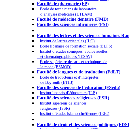
Faculté de pharmacie (FP
)
École de techniciens de laboratoire
d’analyses médicales (ETLAM)
Faculté de médecine dentaire (FMD)
Faculté des sciences infirmières (FSI)
Arts - Lettres et Sciences humaines - Scie
Faculté des lettres et des sciences humaines
Institut de lettres orientales (ILO)
École libanaise de formation sociale (ELFS)
Institut d’études scéniques, audiovisuelles
et cinématographiques (IESAV)
École supérieure des arts et techniques de
la mode (ESMOD)
Faculté de langues et de traduction (FdLT)
École de traducteurs et d’interprètes
de Beyrouth (ETIB)
Faculté des sciences de l’éducation (FSédu)
Institut libanais d’éducateurs (ILE)
Faculté des sciences religieuses (FSR)
Institut supérieur de sciences
religieuses (ISSR)
Institut d’études islamo-chrétiennes (IEIC)
Droit - Sciences politiques
Faculté de droit et des sciences politiques (FDS