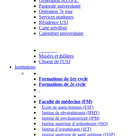
Generation H.O.P.E.
Pastorale universitaire
Opération 7e jour
Services pratiques
Résidence USJ
Carte privilège
Calendrier universitaire
Culture
Musées et théâtres
Choeur de l'USJ
Institutions
Formations à l’USJ
Formations de 1er cycle
Formations de 2e cycle
Médecine et Santé
Faculté de médecine (FM)
École de sages-femmes (ESF)
Institut de physiothérapie (IPHY)
Institut de psychomotricité (IPM)
Institut supérieur d’orthophonie (ISO)
Institut d’ergothérapie (IET)
Institut supérieur de santé publique (ISSP)