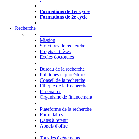
Formations à l’USJ
Formations de 1er cycle
Formations de 2e cycle
Recherche
La Recherche à l'USJ
Mission
Structures de recherche
Projets et thèses
Ecoles doctorales
Vice-rectorat à la Recherche
Bureau de la recherche
Politiques et procédures
Conseil de la recherche
Ethique de la Recherche
Partenaires
Organisme de financement
Plateforme de la recherche
Plateforme de la recherche
Formulaires
Dates à retenir
Appels d'offre
Manifestations Scientifiques
Tous les événements