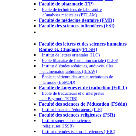
Faculté de pharmacie (FP
)
École de techniciens de laboratoire
d’analyses médicales (ETLAM)
Faculté de médecine dentaire (FMD)
Faculté des sciences infirmières (FSI)
Arts - Lettres et Sciences humaines -
Sciences religieuses
Faculté des lettres et des sciences humaines
Ramez G. Chagoury(FLSH)
Institut de lettres orientales (ILO)
École libanaise de formation sociale (ELFS)
Institut d’études scéniques, audiovisuelles
et cinématographiques (IESAV)
École supérieure des arts et techniques de
la mode (ESMOD)
Faculté de langues et de traduction (FdLT)
École de traducteurs et d’interprètes
de Beyrouth (ETIB)
Faculté des sciences de l’éducation (FSédu)
Institut libanais d’éducateurs (ILE)
Faculté des sciences religieuses (FSR)
Institut supérieur de sciences
religieuses (ISSR)
Institut d’études islamo-chrétiennes (IEIC)