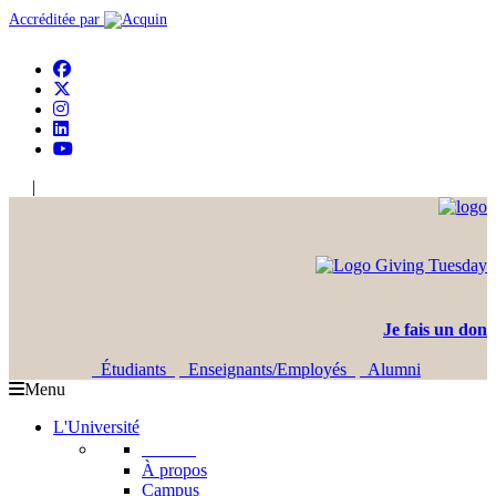
Accréditée par
|
En
Ar
Je fais un don
Étudiants
Enseignants/Employés
Alumni
Menu
L'Université
L'USJ
À propos
Campus