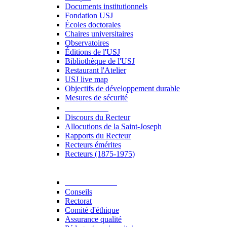
Documents institutionnels
Fondation USJ
Écoles doctorales
Chaires universitaires
Observatoires
Éditions de l'USJ
Bibliothèque de l'USJ
Restaurant l'Atelier
USJ live map
Objectifs de développement durable
Mesures de sécurité
Le Recteur
Discours du Recteur
Allocutions de la Saint-Joseph
Rapports du Recteur
Recteurs émérites
Recteurs (1875-1975)
Gouvernance
Conseils
Rectorat
Comité d'éthique
Assurance qualité