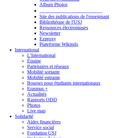
Album Photos
Publications et Ressources
Site des publications de l'enseignant
Bibliothèque de l'USJ
Ressources électroniques
Newsletter
Ezproxy
Plateforme Wikindx
International
L'International
Équipe
Partenaires et réseaux
Mobilité sortante
Mobilité entrante
Bourses pour étudiants internationaux
Erasmus +
Actualités
Rapports ODD
Photos
Live map
Solidarité
Aides financières
Service social
Fondation USJ