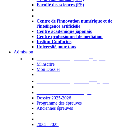
Faculté des sciences (FS)
Autres
Centre de l'innovation numérique et de
l'intelligence artificielle
Centre académique japonais
Centre professionnel de médiation
Institut Confucius
Université pour tous
Admission
er
Admission en ligne au 1
cycle
M'inscrire
Mon Dossier
ème
Admission en ligne au 2
cycle
Documents à télécharger
Dossier 2025-2026
Programme des épreuves
Anciennes épreuves
Catalogue des formations
2024 - 2025