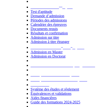
er
Admission au 1
cycle
Test d'aptitude
Demande d’admission
Périodes des admissions
Calendrier des épreuves
Documents requis
Résultats et confirmation
Admission sur titre
Admission à titre étranger
e
e
Admission aux 2
et 3
cycles
Admission en Master
Admission en Doctorat
Admission en cours de programme
UE optionnelles USJ [PDF]
UE optionnelles ouvertes [PDF]
À savoir...
Système des études et règlement
Équivalences et validations
Aides financières
Guide des formations 2024-2025