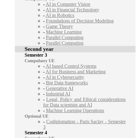
-
AI in Computer Vision
-
AI in Financial Technology
-
AI in Robotics
-
Foundations of Decision Modeling
-
Game Theory
-
Machine Learning
-
Parallel Computing
-
Parallel Computing
Second year
Semester 3
Compulsory UE
-
AI based Control Systems
-
AI for Business and Marketing
-
AI in Cybersecurity
-
Big Data frameworks
-
Generative AI
-
Industrial AI
-
Legal, Policy and Ethical considerations
for Data scientists and AI
-
Machine Learning Operations
Optional UE
-
Codiplomation - Paris Saclay - Semestre
3
Semester 4