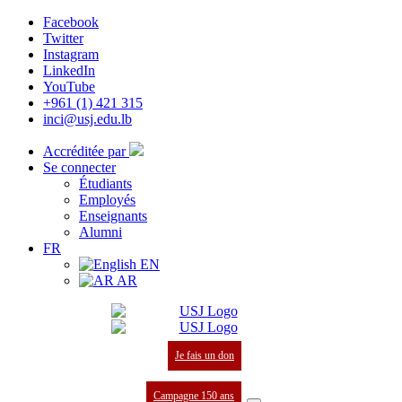
Facebook
Twitter
Instagram
LinkedIn
YouTube
+961 (1) 421 315
inci@usj.edu.lb
Accréditée par
Se connecter
Étudiants
Employés
Enseignants
Alumni
FR
EN
AR
Je fais un don
Campagne 150 ans