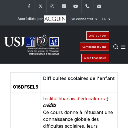
Facebook
Twitter
Instagram
LinkedIn
YouTube
+961 (1) 421 548
ile@usj.edu
Accréditée par
Se connecter
FR
Je fais un don
Campagne 150 ans
Aides financières
Difficultés scolaires de l'enfant
016DFSEL5
3
Institut libanais d'éducateurs
crédits
Ce cours donne à l'étudiant une
connaissance globale des
difficultés scolaires, leurs