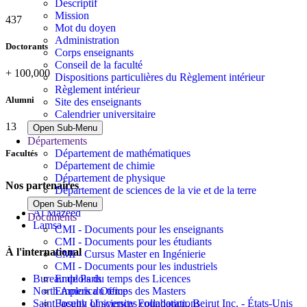
Descriptif
Mission
437
Mot du doyen
Administration
Doctorants
Corps enseignants
Conseil de la faculté
+
100,000
Dispositions particulières du Règlement intérieur
Règlement intérieur
Alumni
Site des enseignants
Calendrier universitaire
13
Open Sub-Menu
Départements
Département de mathématiques
Facultés
Département de chimie
Département de physique
Nos partenaires
Département de sciences de la vie et de la terre
Open Sub-Menu
Al Mazeed
Documents
Lamsa
CMI - Documents pour les enseignants
CMI - Documents pour les étudiants
À l'international
CMI - Cursus Master en Ingénierie
CMI - Documents pour les industriels
Emplois du temps des Licences
Bureau de Paris
Emplois du temps des Masters
North America Office
Faculty of sciences collaborations
Saint Joseph University Foundation, Beirut Inc. - États-Unis