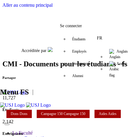
Aller au contenu principal
Facebook
Twitter
Instagram
LinkedIn
YouTube
+961 (1) 421 368
fs@usj.edu.lb
Se connecter
FR
Étudiants
Accréditée par
Employés
Anglais
CMI - Documents pour les étudiants - fs
Enseignants
Arabic
Alumni
Partager
Menu FS
11,727
Étudiants
Dons
Dons
Campagne 150
Campagne 150
Aides
Aides
2,142
La Faculté
Enseignants