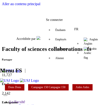
Aller au contenu principal
Facebook
Twitter
Instagram
LinkedIn
YouTube
+961 (1) 421 368
fs@usj.edu.lb
Se connecter
FR
Étudiants
Accréditée par
Employés
Anglais
Faculty of sciences collaborations - fs
Enseignants
Arabic
Alumni
Partager
Menu FS
11,727
Étudiants
Dons
Dons
Campagne 150
Campagne 150
Aides
Aides
2,142
La Faculté
Enseignants