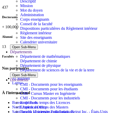
Descriptif
Mission
437
Mot du doyen
Administration
Doctorants
Corps enseignants
Conseil de la faculté
+
100,000
Dispositions particulières du Règlement intérieur
Règlement intérieur
Alumni
Site des enseignants
Calendrier universitaire
13
Open Sub-Menu
Départements
Département de mathématiques
Facultés
Département de chimie
Département de physique
Nos partenaires
Département de sciences de la vie et de la terre
Open Sub-Menu
Al Mazeed
Documents
Lamsa
CMI - Documents pour les enseignants
CMI - Documents pour les étudiants
À l'international
CMI - Cursus Master en Ingénierie
CMI - Documents pour les industriels
Emplois du temps des Licences
Bureau de Paris
Emplois du temps des Masters
North America Office
Faculty of sciences collaborations
Saint Joseph University Foundation, Beirut Inc. - États-Unis