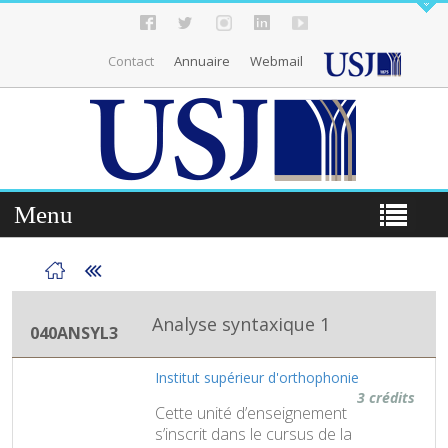
Contact
Annuaire
Webmail
Menu
Analyse syntaxique 1
040ANSYL3
Institut supérieur d'orthophonie
3 crédits
Cette unité d’enseignement
s’inscrit dans le cursus de la