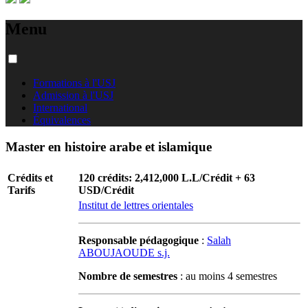
Menu
Formations à l'USJ
Admission à l'USJ
International
Équivalences
Master en histoire arabe et islamique
Crédits et
120 crédits: 2,412,000 L.L/Crédit + 63
Tarifs
USD/Crédit
Institut de lettres orientales
Responsable pédagogique
:
Salah
ABOUJAOUDE s.j.
Nombre de semestres
: au moins 4 semestres