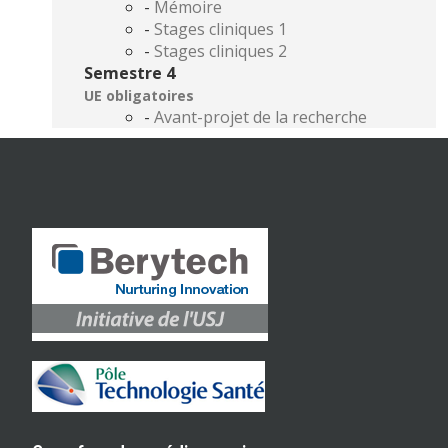
-
Mémoire
-
Stages cliniques 1
-
Stages cliniques 2
Semestre 4
UE obligatoires
-
Avant-projet de la recherche