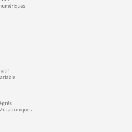
numériques
natif
ariable
tégrés
Mécatroniques