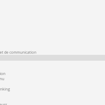
 et de communication
ion
inu
inking
eurs