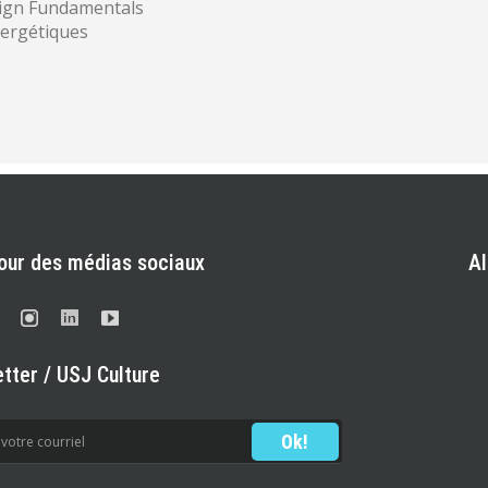
sign Fundamentals
nergétiques
our des médias sociaux
A
tter / USJ Culture