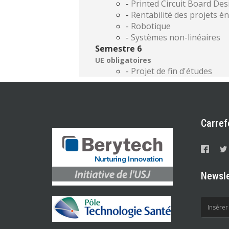
-
Printed Circuit Board De
-
Rentabilité des projets é
-
Robotique
-
Systèmes non-linéaires
Semestre 6
UE obligatoires
-
Projet de fin d'études
Carref
Newsle