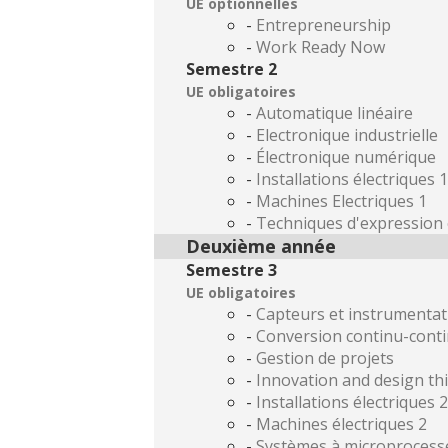
UE optionnelles
-
Entrepreneurship
-
Work Ready Now
Semestre 2
UE obligatoires
-
Automatique linéaire
-
Electronique industrielle
-
Électronique numérique
-
Installations électriques 1
-
Machines Electriques 1
-
Techniques d'expression
Deuxième année
Semestre 3
UE obligatoires
-
Capteurs et instrumentat
-
Conversion continu-cont
-
Gestion de projets
-
Innovation and design th
-
Installations électriques 2
-
Machines électriques 2
-
Systèmes à microprocess