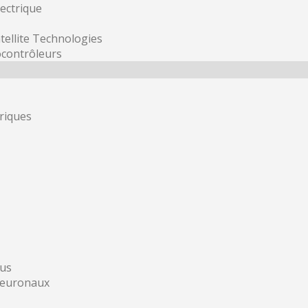
lectrique
ellite Technologies
ocontrôleurs
riques
sus
neuronaux