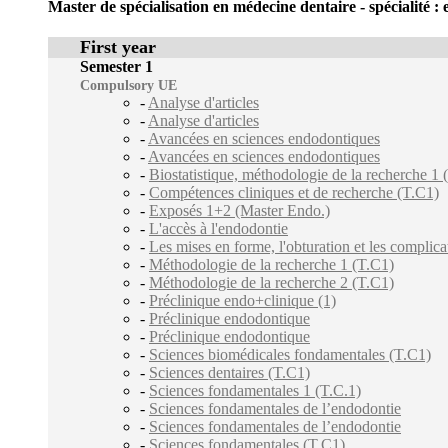
Master de spécialisation en médecine dentaire - spécialité :
First year
Semester 1
Compulsory UE
-
Analyse d'articles
-
Analyse d'articles
-
Avancées en sciences endodontiques
-
Avancées en sciences endodontiques
-
Biostatistique, méthodologie de la recherche 1 
-
Compétences cliniques et de recherche (T.C1)
-
Exposés 1+2 (Master Endo.)
-
L'accès à l'endodontie
-
Les mises en forme, l'obturation et les complica
-
Méthodologie de la recherche 1 (T.C1)
-
Méthodologie de la recherche 2 (T.C1)
-
Préclinique endo+clinique (1)
-
Préclinique endodontique
-
Préclinique endodontique
-
Sciences biomédicales fondamentales (T.C1)
-
Sciences dentaires (T.C1)
-
Sciences fondamentales 1 (T.C.1)
-
Sciences fondamentales de l’endodontie
-
Sciences fondamentales de l’endodontie
-
Sciences fondamentales (T.C1)