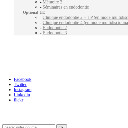
-
Mémoire 2
-
Séminaires en endodontie
Optional UE
-
Clinique endodontie 2 + TP (en mode multidisci
-
Clinique endodontie 4 (en mode multidisciplina
-
Endodontie 2
-
Endodontie 3
Carrefour des médias sociaux
Facebook
Twitter
Instagram
Linkedin
flickr
Newsletter / USJ Culture