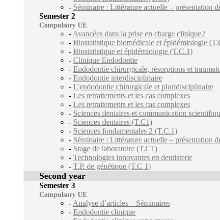
-
Séminaire : Littérature actuelle – présentation d
Semester 2
Compulsory UE
-
Avancées dans la prise en charge clinique2
-
Biostatistique biomédicale et épidémiologie (T
-
Biostatistique et épidémiologie (T.C.1)
-
Clinique Endodontie
-
Endodontie chirurgicale, résorptions et traumat
-
Endodontie interdisciplinaire
-
L'endodontie chirurgicale et pluridisciplinaire
-
Les retraitements et les cas complexes
-
Les retraitements et les cas complexes
-
Sciences dentaires et communication scientifiq
-
Sciences dentaires (T.C1)
-
Sciences fondamentales 2 (T.C.1)
-
Séminaire : Littérature actuelle – présentation d
-
Stage de laboratoire (T.C1)
-
Technologies innovantes en dentisterie
-
T.P. de génétique (T.C 1)
Second year
Semester 3
Compulsory UE
-
Analyse d’articles – Séminaires
-
Endodontie clinique