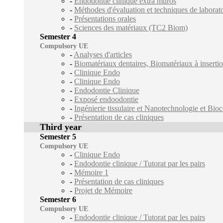
-
Endodontie clinique extra muros
-
Méthodes d'évaluation et techniques de labora
-
Présentations orales
-
Sciences des matériaux (TC2 Biom)
Semester 4
Compulsory UE
-
Analyses d'articles
-
Biomatériaux dentaires, Biomatériaux à inserti
-
Clinique Endo
-
Clinique Endo
-
Endodontie Clinique
-
Exposé endoodontie
-
Ingénierie tissulaire et Nanotechnologie et Bioc
-
Présentation de cas cliniques
Third year
Semester 5
Compulsory UE
-
Clinique Endo
-
Endodontie clinique / Tutorat par les pairs
-
Mémoire 1
-
Présentation de cas cliniques
-
Projet de Mémoire
Semester 6
Compulsory UE
-
Endodontie clinique / Tutorat par les pairs