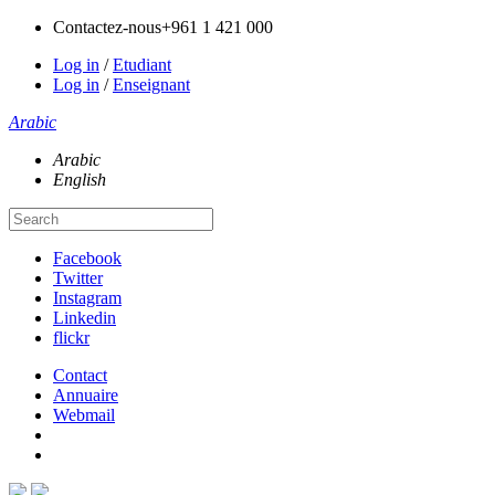
Contactez-nous
+961 1 421 000
Log in
/
Etudiant
Log in
/
Enseignant
Arabic
Arabic
English
Facebook
Twitter
Instagram
Linkedin
flickr
Contact
Annuaire
Webmail