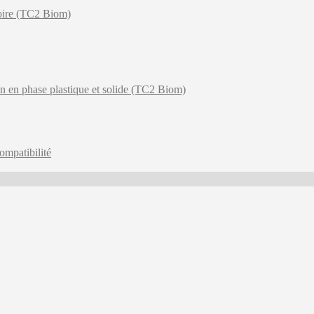
toire (TC2 Biom)
on en phase plastique et solide (TC2 Biom)
ompatibilité