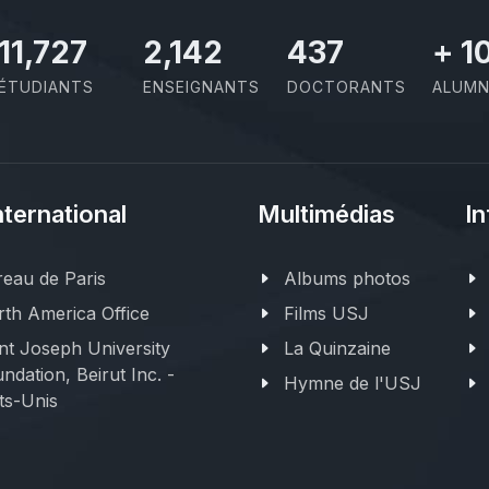
11,727
2,142
437
+
1
ÉTUDIANTS
ENSEIGNANTS
DOCTORANTS
ALUMN
nternational
Multimédias
In
eau de Paris
Albums photos
th America Office
Films USJ
nt Joseph University
La Quinzaine
ndation, Beirut Inc. -
Hymne de l'USJ
ts-Unis