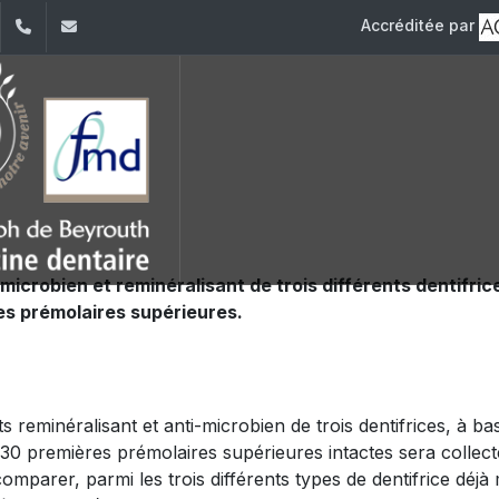
Accréditée par
dIn
YouTube
+961 (1) 421 280
fmd@usj.edu.lb
microbien et reminéralisant de trois différents dentifric
es prémolaires supérieures.
s reminéralisant et anti-microbien de trois dentifrices, à ba
30 premières prémolaires supérieures intactes sera collecté.
comparer, parmi les trois différents types de dentifrice déjà