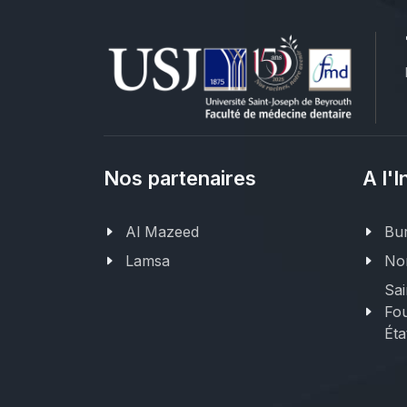
Nos partenaires
A l'I
Al Mazeed
Bur
Lamsa
Nor
Sai
Fou
Éta