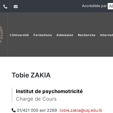
Accréditée par
dIn
YouTube
+9611421000
info@usj.edu.lb
L'Université
Formations
Admission
Recherche
Interna
Tobie ZAKIA
Institut de psychomotricité
Chargé de Cours
01/421 000 ext 2269
tobie.zakia@usj.edu.lb