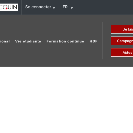
Se connecter
FR
Je f
Campagn
tional
Vie étudiante
Formation continue
HDF
Aides