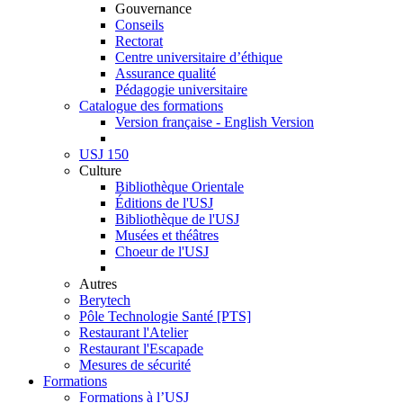
Gouvernance
Conseils
Rectorat
Centre universitaire d’éthique
Assurance qualité
Pédagogie universitaire
Catalogue des formations
Version française - English Version
USJ 150
Culture
Bibliothèque Orientale
Éditions de l'USJ
Bibliothèque de l'USJ
Musées et théâtres
Choeur de l'USJ
Autres
Berytech
Pôle Technologie Santé [PTS]
Restaurant l'Atelier
Restaurant l'Escapade
Mesures de sécurité
Formations
Formations à l’USJ