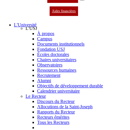
Aides financières
L'Université
L'USJ
À propos
Campus
Documents institutionnels
Fondation USJ
Écoles doctorales
Chaires universitaires
Observatoires
Ressources humaines
Recrutement
Alumni
Objectifs de développement durable
Calendrier universitaire
Le Recteur
Discours du Recteur
Allocutions de la Saint-Joseph
Rapports du Recteur
Recteurs émérites
Tous les Recteurs