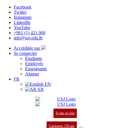
Facebook
Twitter
Instagram
LinkedIn
YouTube
+961 (1) 421 000
info@usj.edu.lb
Accréditée par
Se connecter
Étudiants
Employés
Enseignants
Alumni
FR
EN
AR
Je fais un don
Campagne 150 ans