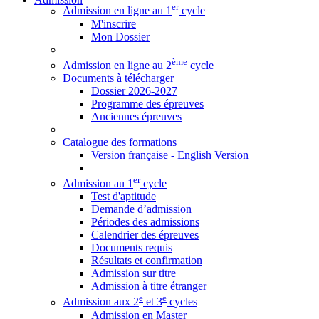
er
Admission en ligne au 1
cycle
M'inscrire
Mon Dossier
ème
Admission en ligne au 2
cycle
Documents à télécharger
Dossier 2026-2027
Programme des épreuves
Anciennes épreuves
Catalogue des formations
Version française - English Version
er
Admission au 1
cycle
Test d'aptitude
Demande d’admission
Périodes des admissions
Calendrier des épreuves
Documents requis
Résultats et confirmation
Admission sur titre
Admission à titre étranger
e
e
Admission aux 2
et 3
cycles
Admission en Master