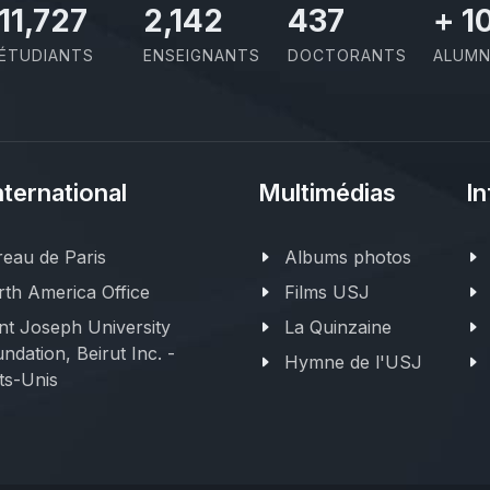
11,727
2,142
437
+
1
ÉTUDIANTS
ENSEIGNANTS
DOCTORANTS
ALUMN
nternational
Multimédias
In
eau de Paris
Albums photos
th America Office
Films USJ
nt Joseph University
La Quinzaine
ndation, Beirut Inc. -
Hymne de l'USJ
ts-Unis