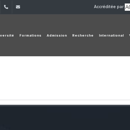
Accréditée par
dIn
YouTube
+961 (1) 421 000
info@usj.edu.lb
iversité
Formations
Admission
Recherche
International