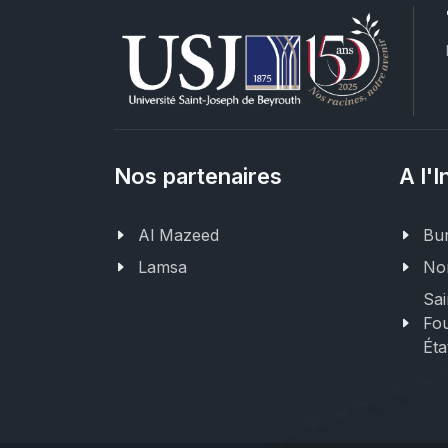
Nos partenaires
A l'I
Al Mazeed
Bur
Lamsa
Nor
Sai
Fou
Éta