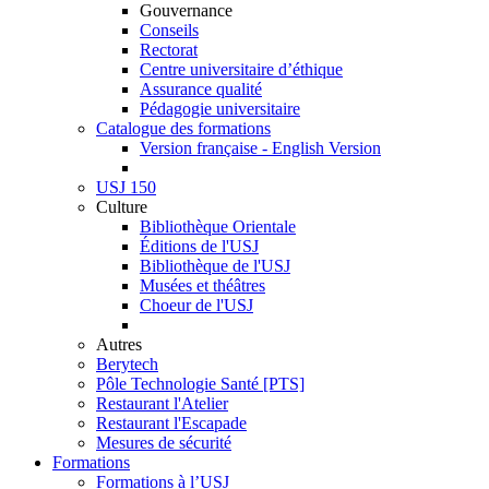
Gouvernance
Conseils
Rectorat
Centre universitaire d’éthique
Assurance qualité
Pédagogie universitaire
Catalogue des formations
Version française - English Version
USJ 150
Culture
Bibliothèque Orientale
Éditions de l'USJ
Bibliothèque de l'USJ
Musées et théâtres
Choeur de l'USJ
Autres
Berytech
Pôle Technologie Santé [PTS]
Restaurant l'Atelier
Restaurant l'Escapade
Mesures de sécurité
Formations
Formations à l’USJ