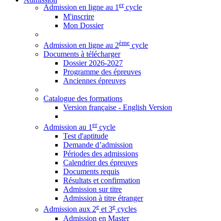
er
Admission en ligne au 1
cycle
M'inscrire
Mon Dossier
ème
Admission en ligne au 2
cycle
Documents à télécharger
Dossier 2026-2027
Programme des épreuves
Anciennes épreuves
Catalogue des formations
Version française - English Version
er
Admission au 1
cycle
Test d'aptitude
Demande d’admission
Périodes des admissions
Calendrier des épreuves
Documents requis
Résultats et confirmation
Admission sur titre
Admission à titre étranger
e
e
Admission aux 2
et 3
cycles
Admission en Master