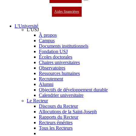
Aides financières
L'Université
L'USJ
À propos
Campus
Documents institutionnels
Fondation USJ
Écoles doctorales
Chaires universitaires
Observatoires
Ressources humaines
Recrutement
Alumni
Objectifs de développement durable
Calendrier universitaire
Le Recteur
Discours du Recteur
Allocutions de la Saint-Joseph
Rapports du Recteur
Recteurs émérites
Tous les Recteurs