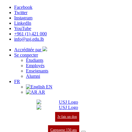
Facebook
Twitter
Instagram
LinkedIn
YouTube
+961 (1) 421 000
info@usj.edu.lb
Accréditée par
Se connecter
Étudiants
Employés
Enseignants
Alumni
FR
EN
AR
Je fais un don
Campagne 150 ans