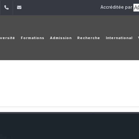
Accréditée par
dIn
YouTube
+961 (1) 421 000
info@usj.edu.lb
iversité
Formations
Admission
Recherche
International