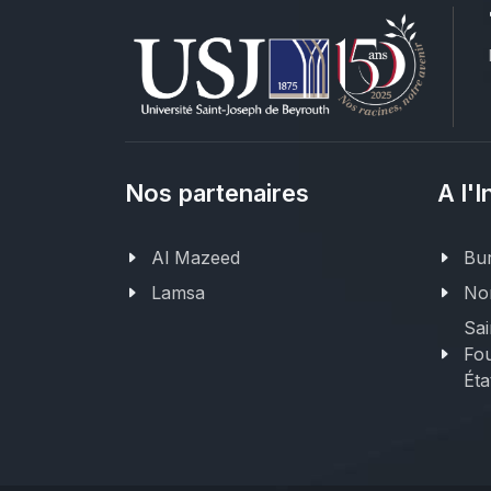
Nos partenaires
A l'I
Al Mazeed
Bur
Lamsa
Nor
Sai
Fou
Éta