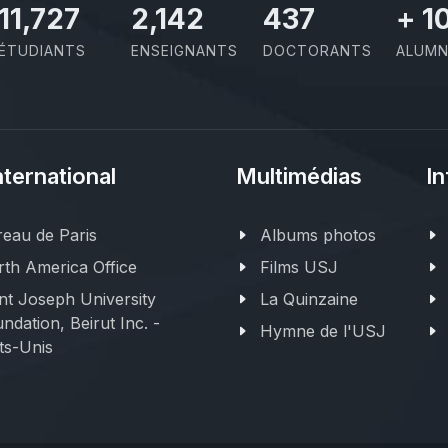
11,727
2,142
437
+
1
ÉTUDIANTS
ENSEIGNANTS
DOCTORANTS
ALUMN
nternational
Multimédias
In
eau de Paris
Albums photos
th America Office
Films USJ
nt Joseph University
La Quinzaine
ndation, Beirut Inc. -
Hymne de l'USJ
ts-Unis