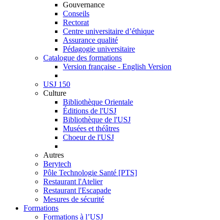
Gouvernance
Conseils
Rectorat
Centre universitaire d’éthique
Assurance qualité
Pédagogie universitaire
Catalogue des formations
Version française - English Version
USJ 150
Culture
Bibliothèque Orientale
Éditions de l'USJ
Bibliothèque de l'USJ
Musées et théâtres
Choeur de l'USJ
Autres
Berytech
Pôle Technologie Santé [PTS]
Restaurant l'Atelier
Restaurant l'Escapade
Mesures de sécurité
Formations
Formations à l’USJ