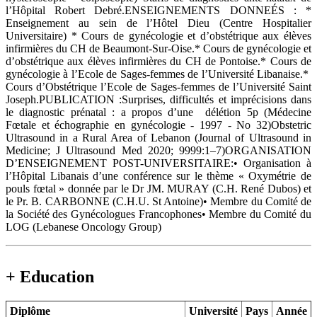
l’Hôpital Robert Debré.ENSEIGNEMENTS DONNEÉS : *
Enseignement au sein de l’Hôtel Dieu (Centre Hospitalier
Universitaire) * Cours de gynécologie et d’obstétrique aux élèves
infirmières du CH de Beaumont-Sur-Oise.* Cours de gynécologie et
d’obstétrique aux élèves infirmières du CH de Pontoise.* Cours de
gynécologie à l’Ecole de Sages-femmes de l’Université Libanaise.*
Cours d’Obstétrique l’Ecole de Sages-femmes de l’Université Saint
Joseph.PUBLICATION :Surprises, difficultés et imprécisions dans
le diagnostic prénatal : a propos d’une délétion 5p (Médecine
Fœtale et échographie en gynécologie - 1997 - No 32)Obstetric
Ultrasound in a Rural Area of Lebanon (Journal of Ultrasound in
Medicine; J Ultrasound Med 2020; 9999:1–7)ORGANISATION
D’ENSEIGNEMENT POST-UNIVERSITAIRE:• Organisation à
l’Hôpital Libanais d’une conférence sur le thème « Oxymétrie de
pouls fœtal » donnée par le Dr JM. MURAY (C.H. René Dubos) et
le Pr. B. CARBONNE (C.H.U. St Antoine)• Membre du Comité de
la Société des Gynécologues Francophones• Membre du Comité du
LOG (Lebanese Oncology Group)
+ Education
Diplôme
Université
Pays
Année