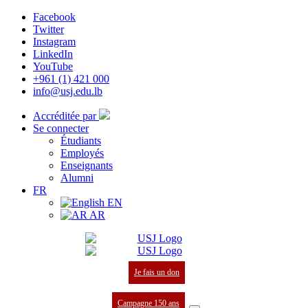
Facebook
Twitter
Instagram
LinkedIn
YouTube
+961 (1) 421 000
info@usj.edu.lb
Accréditée par
Se connecter
Étudiants
Employés
Enseignants
Alumni
FR
EN
AR
Je fais un don
Campagne 150 ans