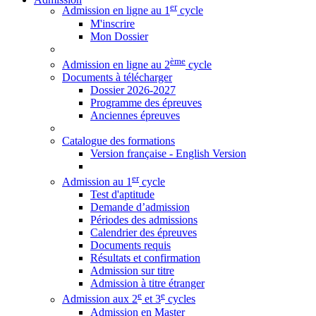
er
Admission en ligne au 1
cycle
M'inscrire
Mon Dossier
ème
Admission en ligne au 2
cycle
Documents à télécharger
Dossier 2026-2027
Programme des épreuves
Anciennes épreuves
Catalogue des formations
Version française - English Version
er
Admission au 1
cycle
Test d'aptitude
Demande d’admission
Périodes des admissions
Calendrier des épreuves
Documents requis
Résultats et confirmation
Admission sur titre
Admission à titre étranger
e
e
Admission aux 2
et 3
cycles
Admission en Master