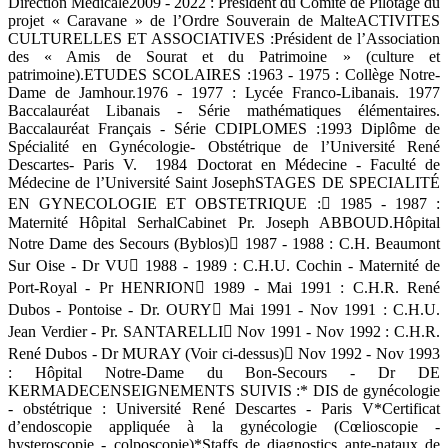
Direction Médicale2009 - 2022 : Président du Comité de Pilotage du
projet « Caravane » de l’Ordre Souverain de MalteACTIVITES
CULTURELLES ET ASSOCIATIVES :Président de l’Association
des « Amis de Sourat et du Patrimoine » (culture et
patrimoine).ETUDES SCOLAIRES :1963 - 1975 : Collège Notre-
Dame de Jamhour.1976 - 1977 : Lycée Franco-Libanais. 1977
Baccalauréat Libanais - Série mathématiques élémentaires.
Baccalauréat Français - Série CDIPLOMES :1993 Diplôme de
Spécialité en Gynécologie- Obstétrique de l’Université René
Descartes- Paris V. 1984 Doctorat en Médecine - Faculté de
Médecine de l’Université Saint JosephSTAGES DE SPECIALITÉ
EN GYNECOLOGIE ET OBSTETRIQUE : 1985 - 1987 :
Maternité Hôpital SerhalCabinet Pr. Joseph ABBOUD.Hôpital
Notre Dame des Secours (Byblos) 1987 - 1988 : C.H. Beaumont
Sur Oise - Dr VU 1988 - 1989 : C.H.U. Cochin - Maternité de
Port-Royal - Pr HENRION 1989 - Mai 1991 : C.H.R. René
Dubos - Pontoise - Dr. OURY Mai 1991 - Nov 1991 : C.H.U.
Jean Verdier - Pr. SANTARELLI Nov 1991 - Nov 1992 : C.H.R.
René Dubos - Dr MURAY (Voir ci-dessus) Nov 1992 - Nov 1993
: Hôpital Notre-Dame du Bon-Secours - Dr DE
KERMADECENSEIGNEMENTS SUIVIS :* DIS de gynécologie
- obstétrique : Université René Descartes - Paris V*Certificat
d’endoscopie appliquée à la gynécologie (Cœlioscopie -
hysteroscopie - colposcopie)*Staffs de diagnostics ante-nataux de