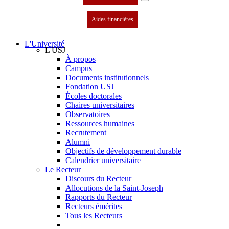
Aides financières
L'Université
L'USJ
À propos
Campus
Documents institutionnels
Fondation USJ
Écoles doctorales
Chaires universitaires
Observatoires
Ressources humaines
Recrutement
Alumni
Objectifs de développement durable
Calendrier universitaire
Le Recteur
Discours du Recteur
Allocutions de la Saint-Joseph
Rapports du Recteur
Recteurs émérites
Tous les Recteurs