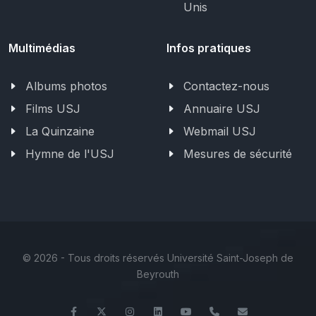
Unis
Multimédias
Infos pratiques
Albums photos
Contactez-nous
Films USJ
Annuaire USJ
La Quinzaine
Webmail USJ
Hymne de l'USJ
Mesures de sécurité
©
2026 - Tous droits réservés Université Saint-Joseph de
Beyrouth
Facebook
Twitter
Instagram
LinkedIn
YouTube
+961 (1) 421 000
info@usj.ed