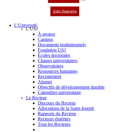
Aides financières
L'Université
L'USJ
À propos
Campus
Documents institutionnels
Fondation USJ
Écoles doctorales
Chaires universitaires
Observatoires
Ressources humaines
Recrutement
Alumni
Objectifs de développement durable
Calendrier universitaire
Le Recteur
Discours du Recteur
Allocutions de la Saint-Joseph
Rapports du Recteur
Recteurs émérites
Tous les Recteurs