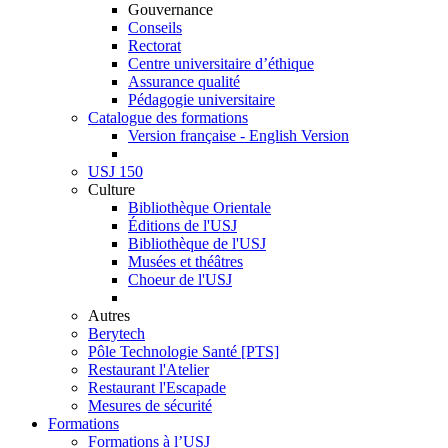
Gouvernance
Conseils
Rectorat
Centre universitaire d’éthique
Assurance qualité
Pédagogie universitaire
Catalogue des formations
Version française - English Version
USJ 150
Culture
Bibliothèque Orientale
Éditions de l'USJ
Bibliothèque de l'USJ
Musées et théâtres
Choeur de l'USJ
Autres
Berytech
Pôle Technologie Santé [PTS]
Restaurant l'Atelier
Restaurant l'Escapade
Mesures de sécurité
Formations
Formations à l’USJ