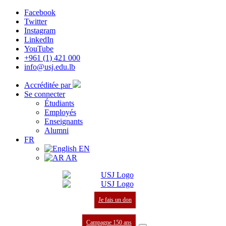
Facebook
Twitter
Instagram
LinkedIn
YouTube
+961 (1) 421 000
info@usj.edu.lb
Accréditée par
Se connecter
Étudiants
Employés
Enseignants
Alumni
FR
EN
AR
Je fais un don
Campagne 150 ans