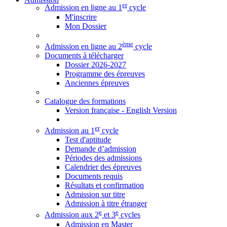
er
Admission en ligne au 1
cycle
M'inscrire
Mon Dossier
ème
Admission en ligne au 2
cycle
Documents à télécharger
Dossier 2026-2027
Programme des épreuves
Anciennes épreuves
Catalogue des formations
Version française - English Version
er
Admission au 1
cycle
Test d'aptitude
Demande d’admission
Périodes des admissions
Calendrier des épreuves
Documents requis
Résultats et confirmation
Admission sur titre
Admission à titre étranger
e
e
Admission aux 2
et 3
cycles
Admission en Master