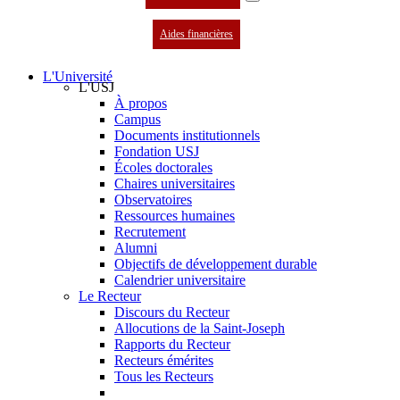
Aides financières
L'Université
L'USJ
À propos
Campus
Documents institutionnels
Fondation USJ
Écoles doctorales
Chaires universitaires
Observatoires
Ressources humaines
Recrutement
Alumni
Objectifs de développement durable
Calendrier universitaire
Le Recteur
Discours du Recteur
Allocutions de la Saint-Joseph
Rapports du Recteur
Recteurs émérites
Tous les Recteurs