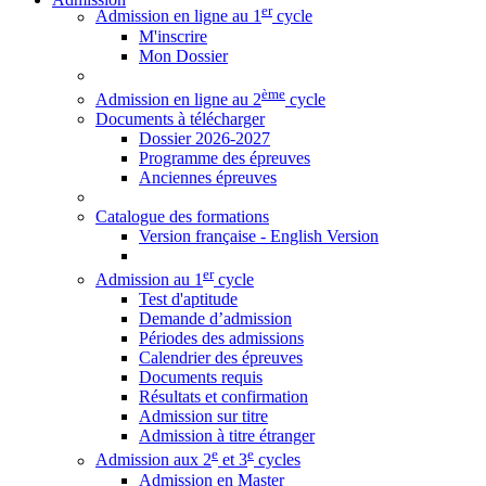
er
Admission en ligne au 1
cycle
M'inscrire
Mon Dossier
ème
Admission en ligne au 2
cycle
Documents à télécharger
Dossier 2026-2027
Programme des épreuves
Anciennes épreuves
Catalogue des formations
Version française - English Version
er
Admission au 1
cycle
Test d'aptitude
Demande d’admission
Périodes des admissions
Calendrier des épreuves
Documents requis
Résultats et confirmation
Admission sur titre
Admission à titre étranger
e
e
Admission aux 2
et 3
cycles
Admission en Master