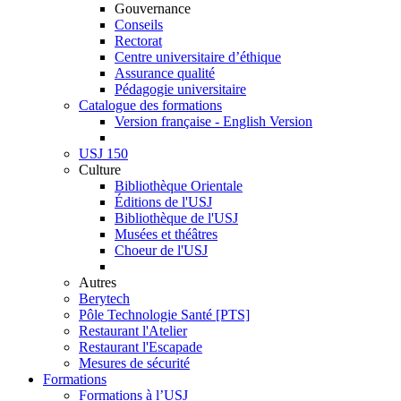
Gouvernance
Conseils
Rectorat
Centre universitaire d’éthique
Assurance qualité
Pédagogie universitaire
Catalogue des formations
Version française - English Version
USJ 150
Culture
Bibliothèque Orientale
Éditions de l'USJ
Bibliothèque de l'USJ
Musées et théâtres
Choeur de l'USJ
Autres
Berytech
Pôle Technologie Santé [PTS]
Restaurant l'Atelier
Restaurant l'Escapade
Mesures de sécurité
Formations
Formations à l’USJ