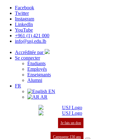
Facebook
Twitter
Instagram
LinkedIn
YouTube
+961 (1) 421 000
info@usj.edu.lb
Accréditée par
Se connecter
Étudiants
Employés
Enseignants
Alumni
FR
EN
AR
Je fais un don
Campagne 150 ans