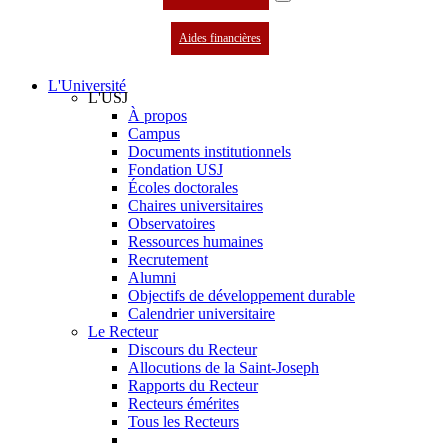
Aides financières
L'Université
L'USJ
À propos
Campus
Documents institutionnels
Fondation USJ
Écoles doctorales
Chaires universitaires
Observatoires
Ressources humaines
Recrutement
Alumni
Objectifs de développement durable
Calendrier universitaire
Le Recteur
Discours du Recteur
Allocutions de la Saint-Joseph
Rapports du Recteur
Recteurs émérites
Tous les Recteurs