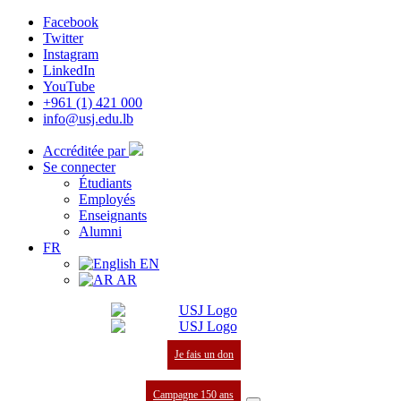
Facebook
Twitter
Instagram
LinkedIn
YouTube
+961 (1) 421 000
info@usj.edu.lb
Accréditée par
Se connecter
Étudiants
Employés
Enseignants
Alumni
FR
EN
AR
Je fais un don
Campagne 150 ans