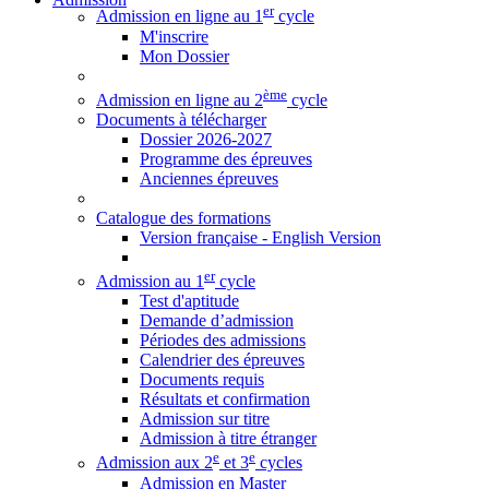
er
Admission en ligne au 1
cycle
M'inscrire
Mon Dossier
ème
Admission en ligne au 2
cycle
Documents à télécharger
Dossier 2026-2027
Programme des épreuves
Anciennes épreuves
Catalogue des formations
Version française - English Version
er
Admission au 1
cycle
Test d'aptitude
Demande d’admission
Périodes des admissions
Calendrier des épreuves
Documents requis
Résultats et confirmation
Admission sur titre
Admission à titre étranger
e
e
Admission aux 2
et 3
cycles
Admission en Master