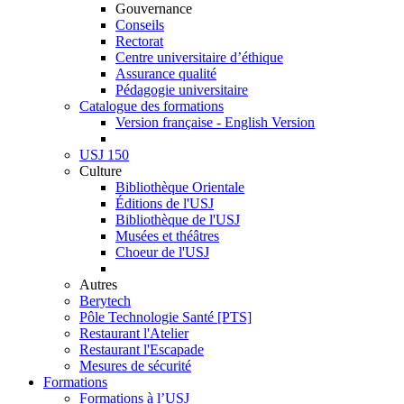
Gouvernance
Conseils
Rectorat
Centre universitaire d’éthique
Assurance qualité
Pédagogie universitaire
Catalogue des formations
Version française - English Version
USJ 150
Culture
Bibliothèque Orientale
Éditions de l'USJ
Bibliothèque de l'USJ
Musées et théâtres
Choeur de l'USJ
Autres
Berytech
Pôle Technologie Santé [PTS]
Restaurant l'Atelier
Restaurant l'Escapade
Mesures de sécurité
Formations
Formations à l’USJ