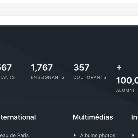
,801
1,995
403
+
IANTS
ENSEIGNANTS
DOCTORANTS
100,
ALUMNI
nternational
Multimédias
In
eau de Paris
Albums photos