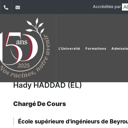
Accréditée par
dIn
YouTube
+9611421000
info@usj.edu.lb
L'Université
Formations
Admissi
Hady HADDAD (EL)
Chargé De Cours
École supérieure d'ingénieurs de Beyro