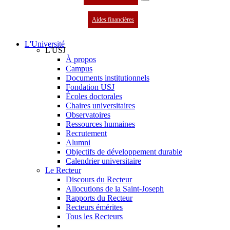
Aides financières
L'Université
L'USJ
À propos
Campus
Documents institutionnels
Fondation USJ
Écoles doctorales
Chaires universitaires
Observatoires
Ressources humaines
Recrutement
Alumni
Objectifs de développement durable
Calendrier universitaire
Le Recteur
Discours du Recteur
Allocutions de la Saint-Joseph
Rapports du Recteur
Recteurs émérites
Tous les Recteurs