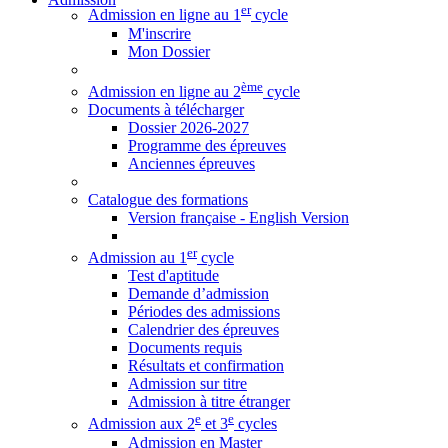
er
Admission en ligne au 1
cycle
M'inscrire
Mon Dossier
ème
Admission en ligne au 2
cycle
Documents à télécharger
Dossier 2026-2027
Programme des épreuves
Anciennes épreuves
Catalogue des formations
Version française - English Version
er
Admission au 1
cycle
Test d'aptitude
Demande d’admission
Périodes des admissions
Calendrier des épreuves
Documents requis
Résultats et confirmation
Admission sur titre
Admission à titre étranger
e
e
Admission aux 2
et 3
cycles
Admission en Master