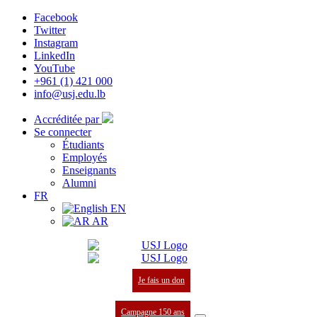
Facebook
Twitter
Instagram
LinkedIn
YouTube
+961 (1) 421 000
info@usj.edu.lb
Accréditée par
Se connecter
Étudiants
Employés
Enseignants
Alumni
FR
EN
AR
Je fais un don
Campagne 150 ans