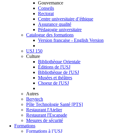
Gouvernance
Conseils
Rectorat
Centre universitaire d’éthique
Assurance qualité
Pédagogie universitaire
Catalogue des formations
Version française - English Version
USJ 150
Culture
Bibliothèque Orientale
Éditions de l'USJ
Bibliothèque de l'USJ
Musées et théâtres
Choeur de l'USJ
Autres
Berytech
Pôle Technologie Santé [PTS]
Restaurant l'Atelier
Restaurant l'Escapade
Mesures de sécurité
Formations
Formations à l’USJ