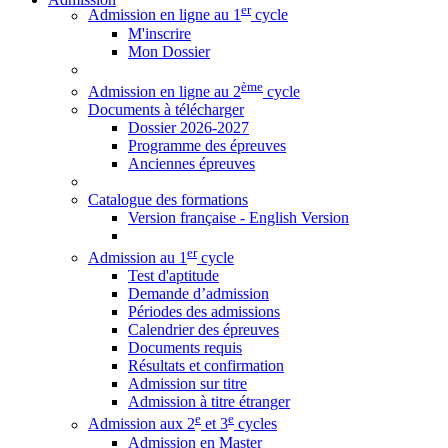
er
Admission en ligne au 1
cycle
M'inscrire
Mon Dossier
ème
Admission en ligne au 2
cycle
Documents à télécharger
Dossier 2026-2027
Programme des épreuves
Anciennes épreuves
Catalogue des formations
Version française - English Version
er
Admission au 1
cycle
Test d'aptitude
Demande d’admission
Périodes des admissions
Calendrier des épreuves
Documents requis
Résultats et confirmation
Admission sur titre
Admission à titre étranger
e
e
Admission aux 2
et 3
cycles
Admission en Master