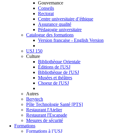
Gouvernance
Conseils
Rectorat
Centre universitaire d’éthique
Assurance qualité
Pédagogie universitaire
Catalogue des formations
Version française - English Version
USJ 150
Culture
Bibliothèque Orientale
Éditions de l'USJ
Bibliothèque de l'USJ
Musées et théâtres
Choeur de l'USJ
Autres
Berytech
Pôle Technologie Santé [PTS]
Restaurant l'Atelier
Restaurant l'Escapade
Mesures de sécurité
Formations
Formations à l’USJ