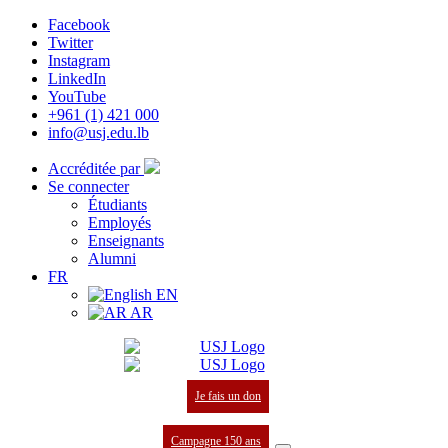
Facebook
Twitter
Instagram
LinkedIn
YouTube
+961 (1) 421 000
info@usj.edu.lb
Accréditée par
Se connecter
Étudiants
Employés
Enseignants
Alumni
FR
EN
AR
Je fais un don
Campagne 150 ans