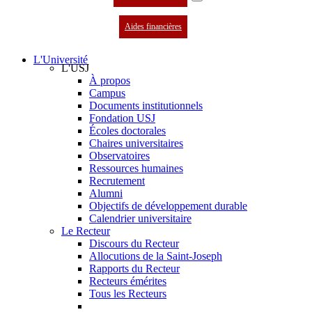
Aides financières
L'Université
L'USJ
À propos
Campus
Documents institutionnels
Fondation USJ
Écoles doctorales
Chaires universitaires
Observatoires
Ressources humaines
Recrutement
Alumni
Objectifs de développement durable
Calendrier universitaire
Le Recteur
Discours du Recteur
Allocutions de la Saint-Joseph
Rapports du Recteur
Recteurs émérites
Tous les Recteurs