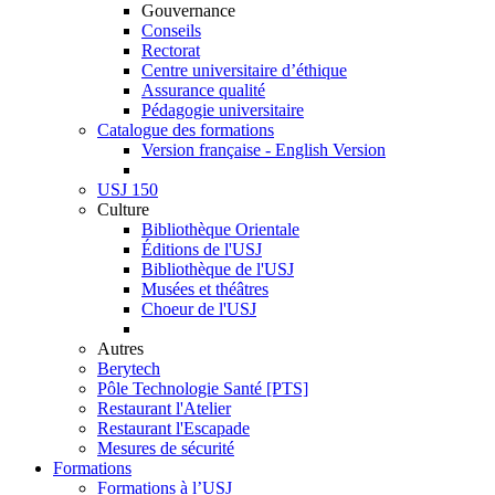
Gouvernance
Conseils
Rectorat
Centre universitaire d’éthique
Assurance qualité
Pédagogie universitaire
Catalogue des formations
Version française - English Version
USJ 150
Culture
Bibliothèque Orientale
Éditions de l'USJ
Bibliothèque de l'USJ
Musées et théâtres
Choeur de l'USJ
Autres
Berytech
Pôle Technologie Santé [PTS]
Restaurant l'Atelier
Restaurant l'Escapade
Mesures de sécurité
Formations
Formations à l’USJ