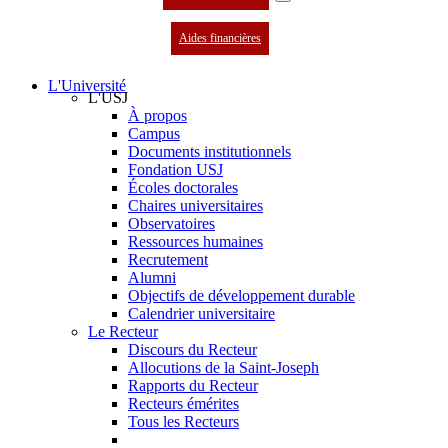
Aides financières
L'Université
L'USJ
À propos
Campus
Documents institutionnels
Fondation USJ
Écoles doctorales
Chaires universitaires
Observatoires
Ressources humaines
Recrutement
Alumni
Objectifs de développement durable
Calendrier universitaire
Le Recteur
Discours du Recteur
Allocutions de la Saint-Joseph
Rapports du Recteur
Recteurs émérites
Tous les Recteurs