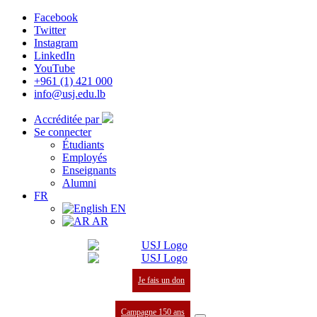
Facebook
Twitter
Instagram
LinkedIn
YouTube
+961 (1) 421 000
info@usj.edu.lb
Accréditée par
Se connecter
Étudiants
Employés
Enseignants
Alumni
FR
EN
AR
Je fais un don
Campagne 150 ans