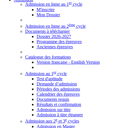
er
Admission en ligne au 1
cycle
M'inscrire
Mon Dossier
ème
Admission en ligne au 2
cycle
Documents à télécharger
Dossier 2026-2027
Programme des épreuves
Anciennes épreuves
Catalogue des formations
Version française - English Version
er
Admission au 1
cycle
Test d'aptitude
Demande d’admission
Périodes des admissions
Calendrier des épreuves
Documents requis
Résultats et confirmation
Admission sur titre
Admission à titre étranger
e
e
Admission aux 2
et 3
cycles
Admission en Master