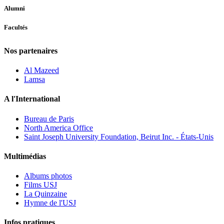
Alumni
Facultés
Nos partenaires
Al Mazeed
Lamsa
A l'International
Bureau de Paris
North America Office
Saint Joseph University Foundation, Beirut Inc. - États-Unis
Multimédias
Albums photos
Films USJ
La Quinzaine
Hymne de l'USJ
Infos pratiques