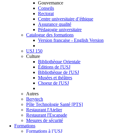
Gouvernance
Conseils
Rectorat
Centre universitaire d’éthique
Assurance qualité
Pédagogie universitaire
Catalogue des formations
Version française - English Version
USJ 150
Culture
Bibliothèque Orientale
Éditions de l'USJ
Bibliothèque de l'USJ
Musées et théâtres
Choeur de l'USJ
Autres
Berytech
Pôle Technologie Santé [PTS]
Restaurant l'Atelier
Restaurant l'Escapade
Mesures de sécurité
Formations
Formations à l’USJ