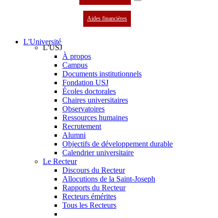
Aides financières
L'Université
L'USJ
À propos
Campus
Documents institutionnels
Fondation USJ
Écoles doctorales
Chaires universitaires
Observatoires
Ressources humaines
Recrutement
Alumni
Objectifs de développement durable
Calendrier universitaire
Le Recteur
Discours du Recteur
Allocutions de la Saint-Joseph
Rapports du Recteur
Recteurs émérites
Tous les Recteurs