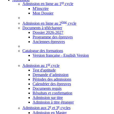
er
Admission en ligne au 1
cycle
M'inscrire
Mon Dossier
ème
Admission en ligne au 2
cycle
Documents à télécharger
Dossier 2026-2027
Programme des épreuves
Anciennes épreuves
Catalogue des formations
Version française - English Version
er
Admission au 1
cycle
Test d'aptitude
Demande d’admission
Périodes des admissions
Calendrier des épreuves
Documents requis
Résultats et confirmation
Admission sur titre
Admission à titre étranger
e
e
Admission aux 2
et 3
cycles
Admission en Master