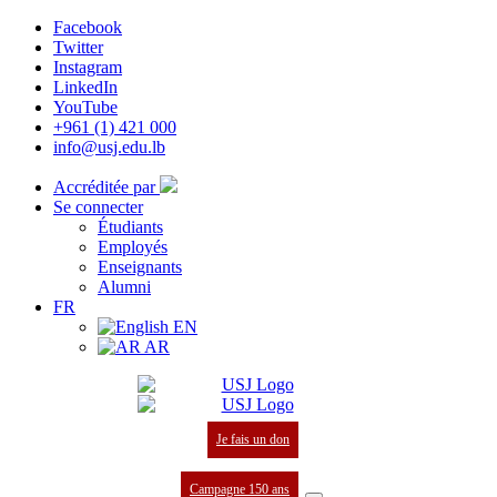
Facebook
Twitter
Instagram
LinkedIn
YouTube
+961 (1) 421 000
info@usj.edu.lb
Accréditée par
Se connecter
Étudiants
Employés
Enseignants
Alumni
FR
EN
AR
Je fais un don
Campagne 150 ans