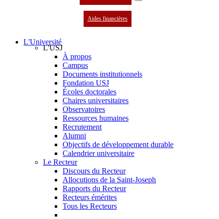
Aides financières
L'Université
L'USJ
À propos
Campus
Documents institutionnels
Fondation USJ
Écoles doctorales
Chaires universitaires
Observatoires
Ressources humaines
Recrutement
Alumni
Objectifs de développement durable
Calendrier universitaire
Le Recteur
Discours du Recteur
Allocutions de la Saint-Joseph
Rapports du Recteur
Recteurs émérites
Tous les Recteurs