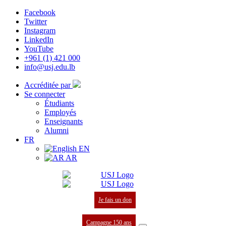
Facebook
Twitter
Instagram
LinkedIn
YouTube
+961 (1) 421 000
info@usj.edu.lb
Accréditée par
Se connecter
Étudiants
Employés
Enseignants
Alumni
FR
EN
AR
Je fais un don
Campagne 150 ans