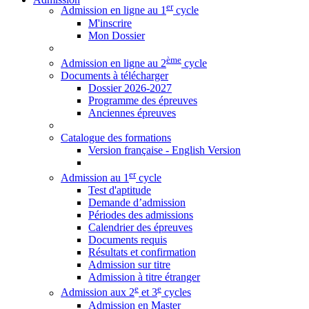
er
Admission en ligne au 1
cycle
M'inscrire
Mon Dossier
ème
Admission en ligne au 2
cycle
Documents à télécharger
Dossier 2026-2027
Programme des épreuves
Anciennes épreuves
Catalogue des formations
Version française - English Version
er
Admission au 1
cycle
Test d'aptitude
Demande d’admission
Périodes des admissions
Calendrier des épreuves
Documents requis
Résultats et confirmation
Admission sur titre
Admission à titre étranger
e
e
Admission aux 2
et 3
cycles
Admission en Master