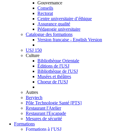
Gouvernance
Conseils
Rectorat
Centre universitaire d’éthique
Assurance qualité
Pédagogie universitaire
Catalogue des formations
Version française - English Version
USJ 150
Culture
Bibliothèque Orientale
Éditions de l'USJ
Bibliothèque de l'USJ
Musées et théâtres
Choeur de l'USJ
Autres
Berytech
Pôle Technologie Santé [PTS]
Restaurant l'Atelier
Restaurant l'Escapade
Mesures de sécurité
Formations
Formations à l’USJ