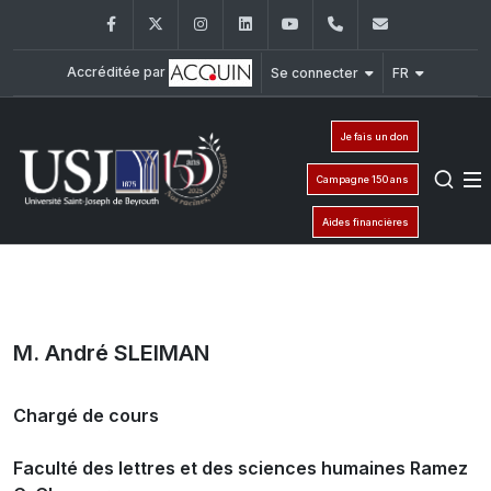
Facebook
Twitter
Instagram
LinkedIn
YouTube
+961 (1) 421 000
info@usj.e
Accréditée par
Se connecter
FR
Je fais un don
Campagne 150 ans
Aides financières
M. André SLEIMAN
Chargé de cours
Faculté des lettres et des sciences humaines Ramez