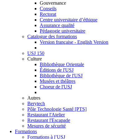
Gouvernance
Conseils
Rectorat
Centre universitaire d’éthique
Assurance qualité
Pédagogie universitaire
Catalogue des formations
Version française - English Version
USJ 150
Culture
Bibliothèque Orientale
Éditions de l'USJ
Bibliothèque de l'USJ
Musées et théâtres
Choeur de l'USJ
Autres
Berytech
Pôle Technologie Santé [PTS]
Restaurant l'Atelier
Restaurant l'Escapade
Mesures de sécurité
Formations
Formations à l’USJ