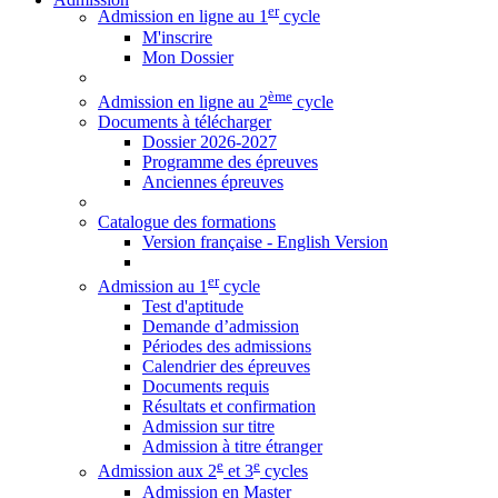
er
Admission en ligne au 1
cycle
M'inscrire
Mon Dossier
ème
Admission en ligne au 2
cycle
Documents à télécharger
Dossier 2026-2027
Programme des épreuves
Anciennes épreuves
Catalogue des formations
Version française - English Version
er
Admission au 1
cycle
Test d'aptitude
Demande d’admission
Périodes des admissions
Calendrier des épreuves
Documents requis
Résultats et confirmation
Admission sur titre
Admission à titre étranger
e
e
Admission aux 2
et 3
cycles
Admission en Master