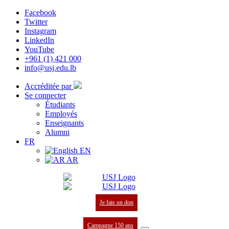
Facebook
Twitter
Instagram
LinkedIn
YouTube
+961 (1) 421 000
info@usj.edu.lb
Accréditée par
Se connecter
Étudiants
Employés
Enseignants
Alumni
FR
EN
AR
Je fais un don
Campagne 150 ans