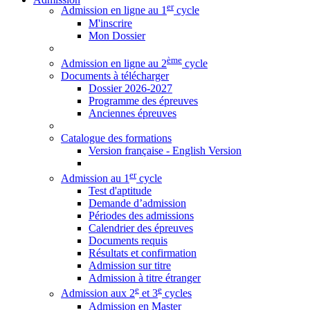
er
Admission en ligne au 1
cycle
M'inscrire
Mon Dossier
ème
Admission en ligne au 2
cycle
Documents à télécharger
Dossier 2026-2027
Programme des épreuves
Anciennes épreuves
Catalogue des formations
Version française - English Version
er
Admission au 1
cycle
Test d'aptitude
Demande d’admission
Périodes des admissions
Calendrier des épreuves
Documents requis
Résultats et confirmation
Admission sur titre
Admission à titre étranger
e
e
Admission aux 2
et 3
cycles
Admission en Master