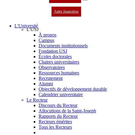
Aides financières
L'Université
L'USJ
À propos
Campus
Documents institutionnels
Fondation USJ
Écoles doctorales
Chaires universitaires
Observatoires
Ressources humaines
Recrutement
Alumni
Objectifs de développement durable
Calendrier universitaire
Le Recteur
Discours du Recteur
Allocutions de la Saint-Joseph
Rapports du Recteur
Recteurs émérites
Tous les Recteurs