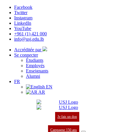
Facebook
Twitter
Instagram
LinkedIn
YouTube
+961 (1) 421 000
info@usj.edu.lb
Accréditée par
Se connecter
Étudiants
Employés
Enseignants
Alumni
FR
EN
AR
Je fais un don
Campagne 150 ans