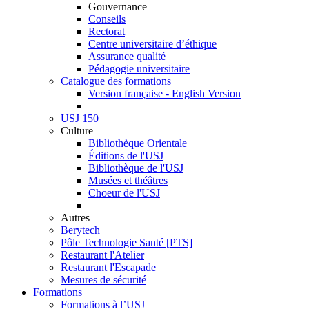
Gouvernance
Conseils
Rectorat
Centre universitaire d’éthique
Assurance qualité
Pédagogie universitaire
Catalogue des formations
Version française - English Version
USJ 150
Culture
Bibliothèque Orientale
Éditions de l'USJ
Bibliothèque de l'USJ
Musées et théâtres
Choeur de l'USJ
Autres
Berytech
Pôle Technologie Santé [PTS]
Restaurant l'Atelier
Restaurant l'Escapade
Mesures de sécurité
Formations
Formations à l’USJ