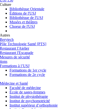
USJ 150
Culture
Bibliothèque Orientale
Éditions de l'USJ
Bibliothèque de l'USJ
Musées et théâtres
Choeur de l'USJ
Autres
Berytech
Pôle Technologie Santé [PTS]
Restaurant l'Atelier
Restaurant l'Escapade
Mesures de sécurité
tions
Formations à l’USJ
Formations de 1er cycle
Formations de 2e cycle
Médecine et Santé
Faculté de médecine
École de sages-femmes
Institut de physiothérapie
Institut de psychomotricité
Institut supérieur d’orthophonie