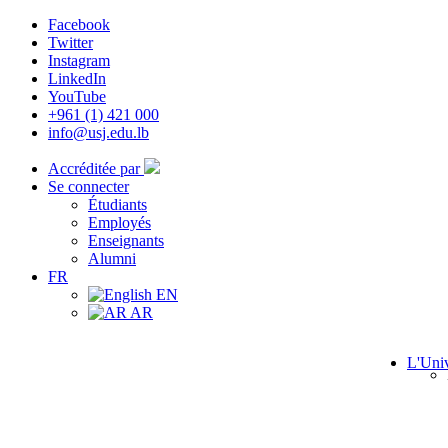
Facebook
Twitter
Instagram
LinkedIn
YouTube
+961 (1) 421 000
info@usj.edu.lb
Accréditée par
Se connecter
Étudiants
Employés
Enseignants
Alumni
FR
EN
AR
L'Univ