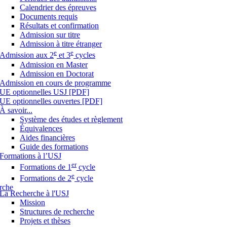
Calendrier des épreuves
Documents requis
Résultats et confirmation
Admission sur titre
Admission à titre étranger
e
e
Admission aux 2
et 3
cycles
Admission en Master
Admission en Doctorat
Admission en cours de programme
UE optionnelles USJ [PDF]
UE optionnelles ouvertes [PDF]
À savoir...
Système des études et règlement
Équivalences
Aides financières
Guide des formations
Formations à l’USJ
er
Formations de 1
cycle
e
Formations de 2
cycle
rche
La Recherche à l'USJ
Mission
Structures de recherche
Projets et thèses