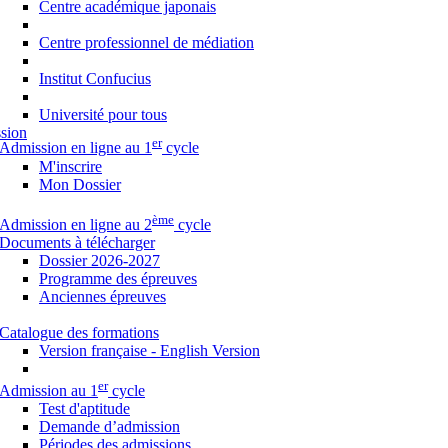
Centre académique japonais
Centre professionnel de médiation
Institut Confucius
Université pour tous
sion
er
Admission en ligne au 1
cycle
M'inscrire
Mon Dossier
ème
Admission en ligne au 2
cycle
Documents à télécharger
Dossier 2026-2027
Programme des épreuves
Anciennes épreuves
Catalogue des formations
Version française - English Version
er
Admission au 1
cycle
Test d'aptitude
Demande d’admission
Périodes des admissions