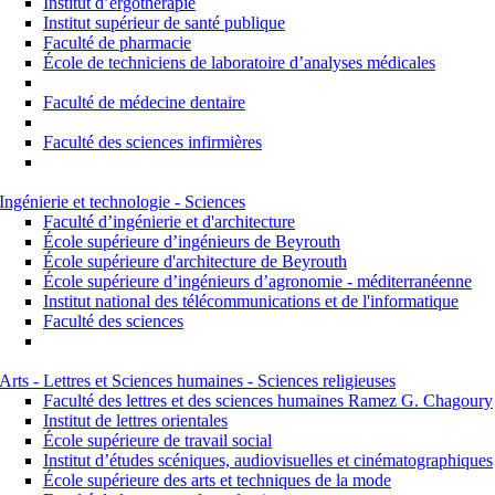
Institut d’ergothérapie
Institut supérieur de santé publique
Faculté de pharmacie
École de techniciens de laboratoire d’analyses médicales
Faculté de médecine dentaire
Faculté des sciences infirmières
Ingénierie et technologie - Sciences
Faculté d’ingénierie et d'architecture
École supérieure d’ingénieurs de Beyrouth
École supérieure d'architecture de Beyrouth
École supérieure d’ingénieurs d’agronomie - méditerranéenne
Institut national des télécommunications et de l'informatique
Faculté des sciences
Arts - Lettres et Sciences humaines - Sciences religieuses
Faculté des lettres et des sciences humaines Ramez G. Chagoury
Institut de lettres orientales
École supérieure de travail social
Institut d’études scéniques, audiovisuelles et cinématographiques
École supérieure des arts et techniques de la mode