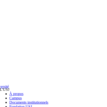
ersité
L'USJ
À propos
Campus
Documents institutionnels
Fondation USJ