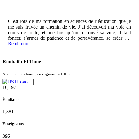
C’est lors de ma formation en sciences de l’éducation que je
me suis frayée un chemin de vie. J’ai découvert ma voie en
cours de route, et une fois qu’on a trouvé sa voie, il faut
foncer, s’armer de patience et de persévérance, se créer des
opportunités et ne pas se laisser décourager. Je garde
Read more
d’excellents souvenirs de mes études à l’ILE. Ça fait partie des
plus belles années de ma vie, que ce soit au niveau
académique, professionnel et personnel.
Rouhaifa El Tome
Ancienne étudiante, enseignante à l’ILE
11,124
Étudiants
2,052
Enseignants
432