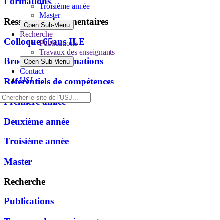
Formations
Troisième année
Master
Ressources documentaires
Open Sub-Menu
Recherche
Colloque 65ans ILE
Publications
Travaux des enseignants
Brochure des formations
Open Sub-Menu
Contact
USJ
Référentiels de compétences
Première année
Deuxième année
Troisième année
Master
Recherche
Publications