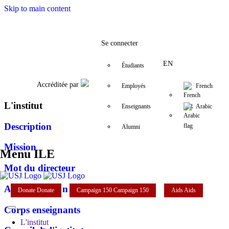
Skip to main content
Facebook
Twitter
Instagram
LinkedIn
YouTube
+961 (1) 421 548
ile@usj.edu.l
Se connecter
EN
Étudiants
Accréditée par
Employés
French
L'institut
Enseignants
Arabic
Description
Alumni
Mission
Menu ILE
Mot du directeur
Administration
Donate
Donate
Campaign 150
Campaign 150
Aids
Aids
Corps enseignants
L'institut