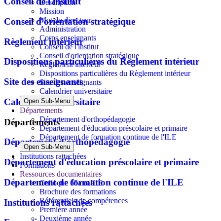
Conseil de l'institut
Description
Mission
Mot du directeur
Conseil d'orientation stratégique
Administration
Corps enseignants
Règlement intérieur
Conseil de l'institut
Conseil d'orientation stratégique
Dispositions particulières du Règlement intérieur
Règlement intérieur
Dispositions particulières du Règlement intérieur
Site des enseignants
Site des enseignants
Calendrier universitaire
Calendrier universitaire
Open Sub-Menu
Départements
Département d'orthopédagogie
Départements
Département d'éducation préscolaire et primaire
Département de formation continue de l'ILE
Département d'orthopédagogie
Open Sub-Menu
Institutions rattachées
Département d'éducation préscolaire et primaire
Formations
Ressources documentaires
Département de formation continue de l'ILE
Colloque 65ans ILE
Brochure des formations
Référentiels de compétences
Institutions rattachées
Première année
Deuxième année